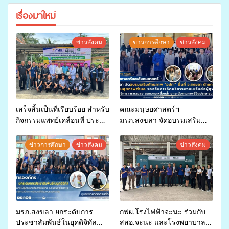
เรื่องมาใหม่
ข่าวสังคม
ข่าวการศึกษา
ข่าวสังคม
เสร็จสิ้นเป็นที่เรียบร้อย สำหรับ
คณะมนุษยศาสตร์ฯ
กิจกรรมแพทย์เคลื่อนที่ ประจำ
มรภ.สงขลา จัดอบรมเสริม
ปี 2569 เพื่อให้บริการด้าน
ศักยภาพ “อปท.” ด้านการเบิก
สุขภาพแก่ประชาชนในพื้นที่
จ่ายงบกองทุนสุขภาพตำบล
ข่าวการศึกษา
ข่าวสังคม
ข่าวสังคม
อำเภอจะนะ
รองรับการจัดบริการพาหนะรับ
ส่งผู้ทุพพลภาพเพื่อเข้ารับ
บริการสาธารณสุข ลดความ
เหลื่อมล้ำ ยกระดับคุณภาพ
ชีวิตประชาชนอย่างยั่งยืน
มรภ.สงขลา ยกระดับการ
กฟผ.โรงไฟฟ้าจะนะ ร่วมกับ
ประชาสัมพันธ์ในยุคดิจิทัล
สสอ.จะนะ และโรงพยาบาล