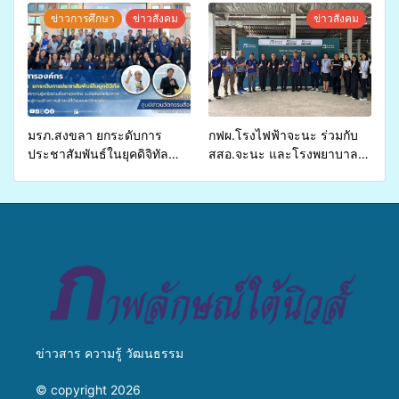
สุขภาพแก่ประชาชนในพื้นที่
จ่ายงบกองทุนสุขภาพตำบล
ข่าวการศึกษา
ข่าวสังคม
ข่าวสังคม
อำเภอจะนะ
รองรับการจัดบริการพาหนะรับ
ส่งผู้ทุพพลภาพเพื่อเข้ารับ
บริการสาธารณสุข ลดความ
เหลื่อมล้ำ ยกระดับคุณภาพ
ชีวิตประชาชนอย่างยั่งยืน
มรภ.สงขลา ยกระดับการ
กฟผ.โรงไฟฟ้าจะนะ ร่วมกับ
ประชาสัมพันธ์ในยุคดิจิทัล
สสอ.จะนะ และโรงพยาบาล
เปิดเวทีเสริมองค์ความรู้เครือ
ศิครินทร์ หาดใหญ่ จัดกิจกรรม
ข่ายสื่อสารองค์กร ระดมสมอง
แพทย์เคลื่อนที่ ประจำปี 2569
วางแนวทางการทำงาน ปูทาง
สู่การสร้างภาพลักษณ์ที่ดีของ
มหาวิทยาลัย
ข่าวสาร ความรู้ วัฒนธรรม
© copyright 2026