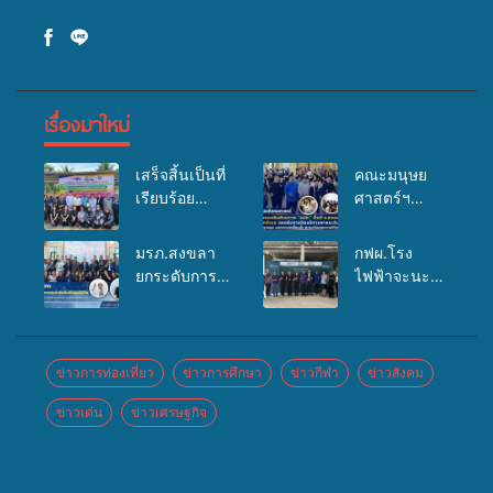
เรื่องมาใหม่
เสร็จสิ้นเป็นที่
คณะมนุษย
เรียบร้อย
ศาสตร์ฯ
สำหรับ
มรภ.สงขลา
กิจกรรมแพทย์
จัดอบรมเสริม
มรภ.สงขลา
กฟผ.โรง
เคลื่อนที่
ศักยภาพ
ยกระดับการ
ไฟฟ้าจะนะ
ประจำปี
“อปท.” ด้าน
ประชาสัมพันธ์
ร่วมกับ
2569 เพื่อให้
การเบิกจ่ายงบ
ในยุคดิจิทัล
สสอ.จะนะ
บริการด้าน
กองทุน
เปิดเวทีเสริม
และโรง
สุขภาพแก่
สุขภาพตำบล
องค์ความรู้
พยาบาลศิคริ
ข่าวการท่องเที่ยว
ข่าวการศึกษา
ข่าวกีฬา
ข่าวสังคม
ประชาชนใน
รองรับการจัด
เครือข่าย
นทร์ หาดใหญ่
พื้นที่อำเภอ
บริการพาหนะ
ข่าวเด่น
ข่าวเศรษฐกิจ
สื่อสารองค์กร
จัดกิจกรรม
จะนะ
รับส่งผู้
ระดมสมอง
แพทย์เคลื่อนที่
ทุพพลภาพเพื่อ
วางแนวทาง
ประจำปี
เข้ารับบริการ
การทำงาน ปู
2569