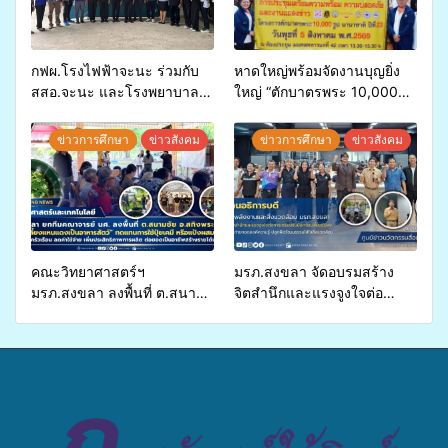
กฟผ.โรงไฟฟ้าจะนะ ร่วมกับ
หาดใหญ่พร้อมจัดงานบุญยิ่ง
สสอ.จะนะ และโรงพยาบาล
ใหญ่ “ตักบาตรพระ 10,000
ศิครินทร์ หาดใหญ่ จัดกิจกรรม
รูป นานาชาติ เพื่อแม่…เพื่อ
แพทย์เคลื่อนที่ ประจำปี 2569
พ่อ” ปีที่ 23 รวมพลัง
ข่าวการศึกษา
ข่าวสังคม
ข่าวการศึกษา
ข่าวสังคม
พุทธศาสนิกชน 4 ประเทศ
สืบสานประเพณีแห่งศรัทธา
คณะวิทยาศาสตร์ฯ
มรภ.สงขลา จัดอบรมสร้าง
มรภ.สงขลา ลงพื้นที่ ต.สนาม
จิตสำนึกและแรงจูงใจต่อ
ชัย อ.สทิงพระ จัดอบรม “การ
การเตรียมรับมือการ
เพาะเลี้ยงแหนแดงเป็นอาหาร
เปลี่ยนแปลงสภาพภูมิอากาศ
สัตว์” ทดแทนการใช้ปุ๋ยเคมี
ถ่ายทอดองค์ความรู้ ปลูกฝัง
เพิ่มประสิทธิภาพการผลิต ต่อย
วัฒนธรรมใส่ใจสิ่งแวดล้อม
อดสู่อาชีพเสริมในอนาคต