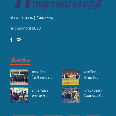
ข่าวสาร ความรู้ วัฒนธรรม
© copyright 2026
เรื่องมาใหม่
กฟผ.โรง
หาดใหญ่
ไฟฟ้าจะนะ
พร้อมจัดงาน
ร่วมกับ
บุญยิ่งใหญ่
สสอ.จะนะ
“ตักบาตรพระ
คณะวิทยา
มรภ.สงขลา
และโรง
10,000 รูป
ศาสตร์ฯ
จัดอบรมสร้าง
พยาบาลศิคริ
นานาชาติ
มรภ.สงขลา
จิตสำนึกและ
นทร์ หาดใหญ่
เพื่อแม่…เพื่อ
ลงพื้นที่
แรงจูงใจต่อ
จัดกิจกรรม
พ่อ” ปีที่ 23
ต.สนามชัย
การเตรียม
แพทย์เคลื่อนที่
รวมพลัง