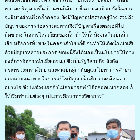
ความเจริญมากขึ้น บ้านคนก็มีมากขึ้นตามมาด้วย ดังนั้นอาจ
จะมีบางส่วนที่รุกล้ำคลอง จึงมีปัญหาอุปสรรคอยู่บ้าง รวมถึง
ปัญหาของการก่อสร้างสะพานจึงมีปัญหาเรื่องตอม่อที่ไป
กีดขวาง ในการไหลเวียนของน้ำ ทำให้น้ำนิ่งจนเกิดเป็นน้ำ
เสีย หรือการทิ้งขยะในคลองสำโรงก็ดี จนทำให้เกิดน้ำเน่าเสีย
ด้วยปัญหาหลายประการ ขณะนี้จึงได้มอบเป็นนโยบายให้ทาง
องค์การจัดการน้ำเสีย(อจน.)​ ซึ่งเป็นรัฐวิสาหกิจ สังกัด
กระทรวงมหาดไทย และตนเป็นผู้กำกับดูแล ไปทำการศึกษา
ออกแบบแนวทางในการแก้ไขปัญหาน้ำเสีย ว่าจะมีหนทาง
อย่างไร ซึ่งในช่วงแรกถ้าไม่สามารถทำได้ตลอดแนวคลอง ก็
ให้เริ่มทำเป็นช่วงๆ เป็นการศึกษาทางวิชาการ”