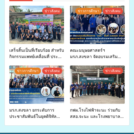
ข่าวสังคม
ข่าวการศึกษา
ข่าวสังคม
เสร็จสิ้นเป็นที่เรียบร้อย สำหรับ
คณะมนุษยศาสตร์ฯ
กิจกรรมแพทย์เคลื่อนที่ ประจำ
มรภ.สงขลา จัดอบรมเสริม
ปี 2569 เพื่อให้บริการด้าน
ศักยภาพ “อปท.” ด้านการเบิก
สุขภาพแก่ประชาชนในพื้นที่
จ่ายงบกองทุนสุขภาพตำบล
ข่าวการศึกษา
ข่าวสังคม
ข่าวสังคม
อำเภอจะนะ
รองรับการจัดบริการพาหนะรับ
ส่งผู้ทุพพลภาพเพื่อเข้ารับ
บริการสาธารณสุข ลดความ
เหลื่อมล้ำ ยกระดับคุณภาพ
ชีวิตประชาชนอย่างยั่งยืน
มรภ.สงขลา ยกระดับการ
กฟผ.โรงไฟฟ้าจะนะ ร่วมกับ
ประชาสัมพันธ์ในยุคดิจิทัล
สสอ.จะนะ และโรงพยาบาล
เปิดเวทีเสริมองค์ความรู้เครือ
ศิครินทร์ หาดใหญ่ จัดกิจกรรม
ข่ายสื่อสารองค์กร ระดมสมอง
แพทย์เคลื่อนที่ ประจำปี 2569