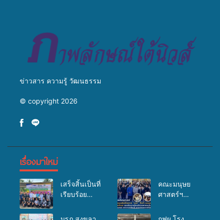
วางแนวทางการทำงาน ปูทาง
สู่การสร้างภาพลักษณ์ที่ดีของ
มหาวิทยาลัย
ข่าวสาร ความรู้ วัฒนธรรม
© copyright 2026
เรื่องมาใหม่
เสร็จสิ้นเป็นที่
คณะมนุษย
เรียบร้อย
ศาสตร์ฯ
สำหรับ
มรภ.สงขลา
กิจกรรมแพทย์
จัดอบรมเสริม
มรภ.สงขลา
กฟผ.โรง