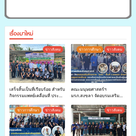
เรื่องมาใหม่
ข่าวสังคม
ข่าวการศึกษา
ข่าวสังคม
เสร็จสิ้นเป็นที่เรียบร้อย สำหรับ
คณะมนุษยศาสตร์ฯ
กิจกรรมแพทย์เคลื่อนที่ ประจำ
มรภ.สงขลา จัดอบรมเสริม
ปี 2569 เพื่อให้บริการด้าน
ศักยภาพ “อปท.” ด้านการเบิก
สุขภาพแก่ประชาชนในพื้นที่
จ่ายงบกองทุนสุขภาพตำบล
ข่าวการศึกษา
ข่าวสังคม
ข่าวสังคม
อำเภอจะนะ
รองรับการจัดบริการพาหนะรับ
ส่งผู้ทุพพลภาพเพื่อเข้ารับ
บริการสาธารณสุข ลดความ
เหลื่อมล้ำ ยกระดับคุณภาพ