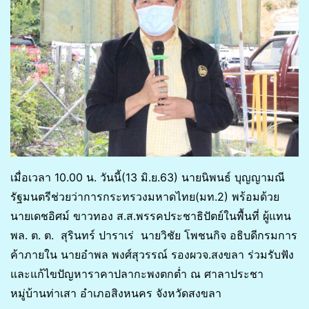
เมื่อเวลา 10.00​ น. วันนี้(13 มิ.ย.63)​ นายนิพนธ์ บุญญามณี
รัฐมนตรีช่วยว่าการกระทรวงมหาดไทย(มท.2)​ พร้อมด้วย
นายเดชอิศม์ ขาวทอง ส.ส.พรรคประชาธิปัตย์ในพื้นที่ ผู้แทน
พล. ต. ต. สุรินทร์ ปาราเร่ นายวิชัย โพชนกิจ อธิบดีกรมการ
ค้าภายใน นายอำพล พงศ์สุวรรณ์ รองผวจ.สงขลา ร่วมรับฟัง
และแก้ไขปัญหาราคาปลากะพงตกต่ำ ณ ศาลาประชา
หมู่บ้านท่าเสา อำเภอสิงหนคร จังหวัดสงขลา