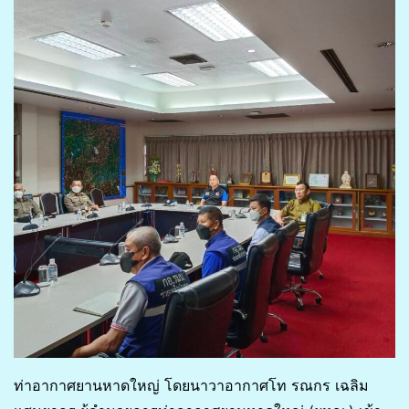
ท่าอากาศยานหาดใหญ่ โดยนาวาอากาศโท รณกร เฉลิม