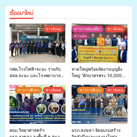
เรื่องมาใหม่
ข่าวสังคม
ข่าวการท่องเที่ยว
ข่าวสังคม
ข่าวเด่น
กฟผ.โรงไฟฟ้าจะนะ ร่วมกับ
หาดใหญ่พร้อมจัดงานบุญยิ่ง
สสอ.จะนะ และโรงพยาบาล
ใหญ่ “ตักบาตรพระ 10,000
ศิครินทร์ หาดใหญ่ จัดกิจกรรม
รูป นานาชาติ เพื่อแม่…เพื่อ
แพทย์เคลื่อนที่ ประจำปี 2569
พ่อ” ปีที่ 23 รวมพลัง
ข่าวการศึกษา
ข่าวสังคม
ข่าวการศึกษา
ข่าวสังคม
พุทธศาสนิกชน 4 ประเทศ
สืบสานประเพณีแห่งศรัทธา
คณะวิทยาศาสตร์ฯ
มรภ.สงขลา จัดอบรมสร้าง
มรภ.สงขลา ลงพื้นที่ ต.สนาม
จิตสำนึกและแรงจูงใจต่อ