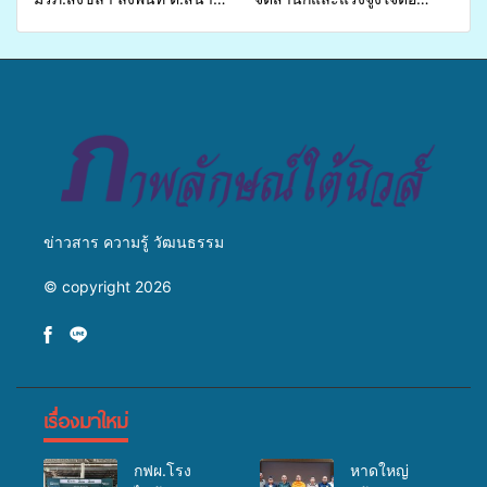
ชัย อ.สทิงพระ จัดอบรม “การ
การเตรียมรับมือการ
เพาะเลี้ยงแหนแดงเป็นอาหาร
เปลี่ยนแปลงสภาพภูมิอากาศ
สัตว์” ทดแทนการใช้ปุ๋ยเคมี
ถ่ายทอดองค์ความรู้ ปลูกฝัง
เพิ่มประสิทธิภาพการผลิต ต่อย
วัฒนธรรมใส่ใจสิ่งแวดล้อม
อดสู่อาชีพเสริมในอนาคต
ข่าวสาร ความรู้ วัฒนธรรม
© copyright 2026
เรื่องมาใหม่
กฟผ.โรง
หาดใหญ่