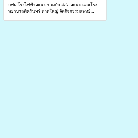
กฟผ.โรงไฟฟ้าจะนะ ร่วมกับ สสอ.จะนะ และโรง
พยาบาลศิครินทร์ หาดใหญ่ จัดกิจกรรมแพทย์
เคลื่อนที่ ประจำปี 2569