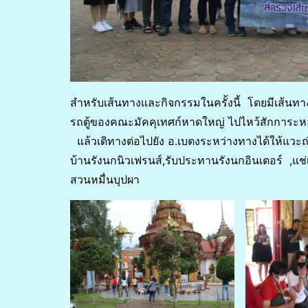
สำหรับเส้นทางและกิจกรรมในครั้งนี้ โดยมีเส้นท
รถตู้ของคณะมัคคุเทศก์หาดใหญ่ ไปไหว้สักการะหลว
แล้วเดิทางต่อไปยัง อ.เบตงระหว่างทางได้ให้แ
บ้านรังนกนิวเฟรนส์,รับประทานรังนกอินเตอร์ ,แช่เท้
สวนหมื่นบุปผา