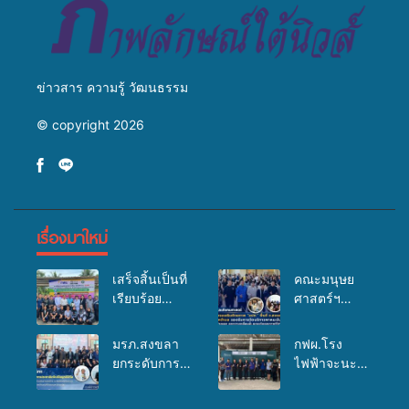
ข่าวสาร ความรู้ วัฒนธรรม
© copyright 2026
เรื่องมาใหม่
เสร็จสิ้นเป็นที่
คณะมนุษย
เรียบร้อย
ศาสตร์ฯ
สำหรับ
มรภ.สงขลา
กิจกรรมแพทย์
จัดอบรมเสริม
มรภ.สงขลา
กฟผ.โรง
เคลื่อนที่
ศักยภาพ
ยกระดับการ
ไฟฟ้าจะนะ
ประจำปี
“อปท.” ด้าน
ประชาสัมพันธ์
ร่วมกับ
2569 เพื่อให้
การเบิกจ่ายงบ
ในยุคดิจิทัล
สสอ.จะนะ