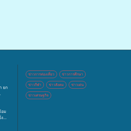
ข่าวการท่องเที่ยว
ข่าวการศึกษา
ข่าวกีฬา
ข่าวสังคม
ข่าวเด่น
า ยก
ข่าวเศรษฐกิจ
ันธ์
ล เปิด
้อม
ค์
่ง
อข่าย
บาตร
์กร
0 รูป
วาง