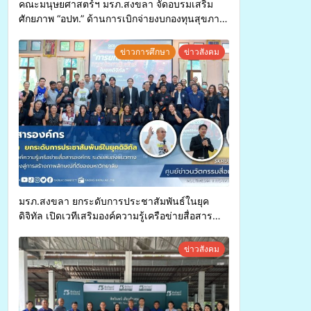
คณะมนุษยศาสตร์ฯ มรภ.สงขลา จัดอบรมเสริม
ศักยภาพ “อปท.” ด้านการเบิกจ่ายงบกองทุนสุขภาพ
ตำบล รองรับการจัดบริการพาหนะรับส่งผู้
ทุพพลภาพเพื่อเข้ารับบริการสาธารณสุข ลดความ
ข่าวการศึกษา
ข่าวสังคม
เหลื่อมล้ำ ยกระดับคุณภาพชีวิตประชาชนอย่าง
ยั่งยืน
มรภ.สงขลา ยกระดับการประชาสัมพันธ์ในยุค
ดิจิทัล เปิดเวทีเสริมองค์ความรู้เครือข่ายสื่อสาร
องค์กร ระดมสมองวางแนวทางการทำงาน ปูทางสู่
การสร้างภาพลักษณ์ที่ดีของมหาวิทยาลัย
ข่าวสังคม