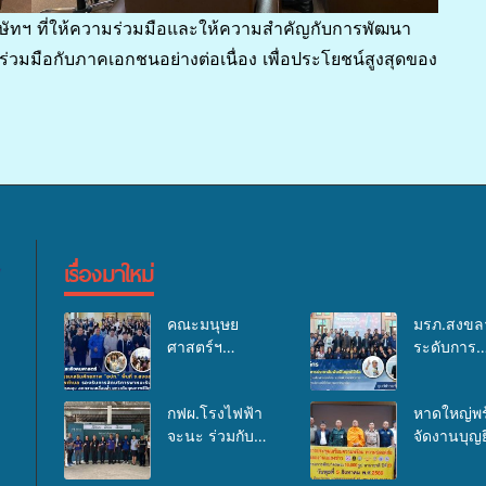
ษัทฯ ที่ให้ความร่วมมือและให้ความสำคัญกับการพัฒนา
วมมือกับภาคเอกชนอย่างต่อเนื่อง เพื่อประโยชน์สูงสุดของ
เรื่องมาใหม่
คณะมนุษย
มรภ.สงขล
ศาสตร์ฯ
ระดับการ
มรภ.สงขลา จัด
ประชาสัมพ
อบรมเสริม
ในยุคดิจิทั
กฟผ.โรงไฟฟ้า
หาดใหญ่พร
ศักยภาพ “อปท.”
เวทีเสริมอง
จะนะ ร่วมกับ
จัดงานบุญยิ
ด้านการเบิกจ่าย
ความรู้เครื
สสอ.จะนะ และ
ใหญ่ “ตัก
งบกองทุน
สื่อสารองค
โรงพยาบาลศิคริ
พระ 10,00
สุขภาพตำบล
ระดมสมอง