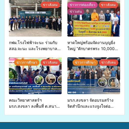
ข่าวสังคม
ข่าวการท่องเที่ยว
ข่าวสังคม
ข่าวเด่น
กฟผ.โรงไฟฟ้าจะนะ ร่วมกับ
หาดใหญ่พร้อมจัดงานบุญยิ่ง
สสอ.จะนะ และโรงพยาบาล
ใหญ่ “ตักบาตรพระ 10,000
ศิครินทร์ หาดใหญ่ จัดกิจกรรม
รูป นานาชาติ เพื่อแม่…เพื่อ
แพทย์เคลื่อนที่ ประจำปี 2569
พ่อ” ปีที่ 23 รวมพลัง
ข่าวการศึกษา
ข่าวสังคม
ข่าวการศึกษา
ข่าวสังคม
พุทธศาสนิกชน 4 ประเทศ
สืบสานประเพณีแห่งศรัทธา
คณะวิทยาศาสตร์ฯ
มรภ.สงขลา จัดอบรมสร้าง
มรภ.สงขลา ลงพื้นที่ ต.สนาม
จิตสำนึกและแรงจูงใจต่อ
ชัย อ.สทิงพระ จัดอบรม “การ
การเตรียมรับมือการ
เพาะเลี้ยงแหนแดงเป็นอาหาร
เปลี่ยนแปลงสภาพภูมิอากาศ
สัตว์” ทดแทนการใช้ปุ๋ยเคมี
ถ่ายทอดองค์ความรู้ ปลูกฝัง