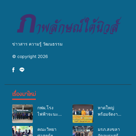
เพิ่มประสิทธิภาพการผลิต ต่อย
วัฒนธรรมใส่ใจสิ่งแวดล้อม
อดสู่อาชีพเสริมในอนาคต
ข่าวสาร ความรู้ วัฒนธรรม
© copyright 2026
เรื่องมาใหม่
กฟผ.โรง
หาดใหญ่
ไฟฟ้าจะนะ
พร้อมจัดงาน
ร่วมกับ
บุญยิ่งใหญ่
สสอ.จะนะ
“ตักบาตรพระ
คณะวิทยา
มรภ.สงขลา
และโรง
10,000 รูป
ศาสตร์ฯ
จัดอบรมสร้าง