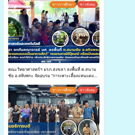
ประเพณีแห่งศรัทธา
ข่าวการศึกษา
ข่าวสังคม
คณะวิทยาศาสตร์ฯ มรภ.สงขลา ลงพื้นที่ ต.สนาม
ชัย อ.สทิงพระ จัดอบรม “การเพาะเลี้ยงแหนแดง
เป็นอาหารสัตว์” ทดแทนการใช้ปุ๋ยเคมี เพิ่ม
ประสิทธิภาพการผลิต ต่อยอดสู่อาชีพเสริมใน
ข่าวการศึกษา
ข่าวสังคม
อนาคต