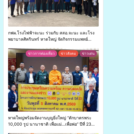
กฟผ.โรงไฟฟ้าจะนะ ร่วมกับ สสอ.จะนะ และโรง
พยาบาลศิครินทร์ หาดใหญ่ จัดกิจกรรมแพทย์
เคลื่อนที่ ประจำปี 2569
ข่าวการท่องเที่ยว
ข่าวสังคม
ข่าวเด่น
หาดใหญ่พร้อมจัดงานบุญยิ่งใหญ่ “ตักบาตรพระ
10,000 รูป นานาชาติ เพื่อแม่…เพื่อพ่อ” ปีที่ 23
รวมพลังพุทธศาสนิกชน 4 ประเทศ สืบสาน