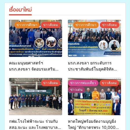
เรื่องมาใหม่
ข่าวการศึกษา
ข่าวสังคม
ข่าวการศึกษา
ข่าวสังคม
คณะมนุษยศาสตร์ฯ
มรภ.สงขลา ยกระดับการ
มรภ.สงขลา จัดอบรมเสริม
ประชาสัมพันธ์ในยุคดิจิทัล
ศักยภาพ “อปท.” ด้านการเบิก
เปิดเวทีเสริมองค์ความรู้เครือ
จ่ายงบกองทุนสุขภาพตำบล
ข่ายสื่อสารองค์กร ระดมสมอง
ข่าวสังคม
ข่าวการท่องเที่ยว
ข่าวสังคม
รองรับการจัดบริการพาหนะรับ
วางแนวทางการทำงาน ปูทาง
ข่าวเด่น
ส่งผู้ทุพพลภาพเพื่อเข้ารับ
สู่การสร้างภาพลักษณ์ที่ดีของ
บริการสาธารณสุข ลดความ
มหาวิทยาลัย
เหลื่อมล้ำ ยกระดับคุณภาพ
ชีวิตประชาชนอย่างยั่งยืน
กฟผ.โรงไฟฟ้าจะนะ ร่วมกับ
หาดใหญ่พร้อมจัดงานบุญยิ่ง
สสอ.จะนะ และโรงพยาบาล
ใหญ่ “ตักบาตรพระ 10,000