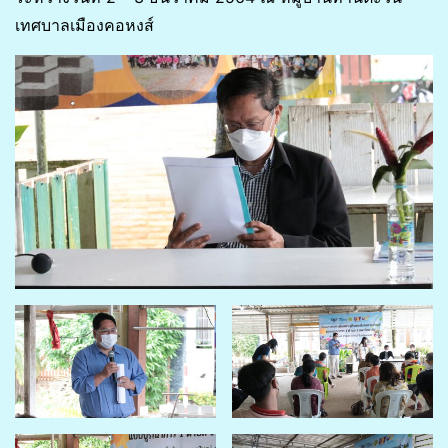
เทศบาลเมืองคอหงส์