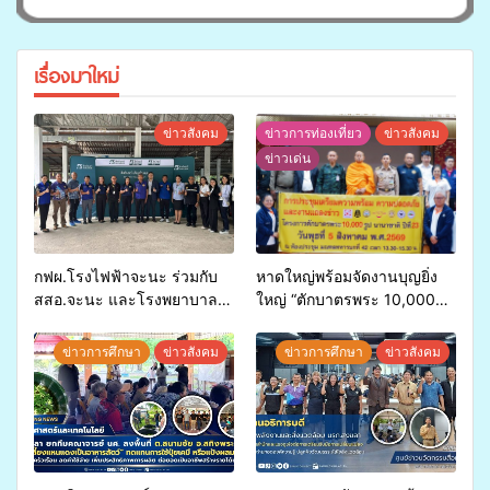
เรื่องมาใหม่
ข่าวสังคม
ข่าวการท่องเที่ยว
ข่าวสังคม
ข่าวเด่น
กฟผ.โรงไฟฟ้าจะนะ ร่วมกับ
หาดใหญ่พร้อมจัดงานบุญยิ่ง
สสอ.จะนะ และโรงพยาบาล
ใหญ่ “ตักบาตรพระ 10,000
ศิครินทร์ หาดใหญ่ จัดกิจกรรม
รูป นานาชาติ เพื่อแม่…เพื่อ
แพทย์เคลื่อนที่ ประจำปี 2569
พ่อ” ปีที่ 23 รวมพลัง
ข่าวการศึกษา
ข่าวสังคม
ข่าวการศึกษา
ข่าวสังคม
พุทธศาสนิกชน 4 ประเทศ
สืบสานประเพณีแห่งศรัทธา