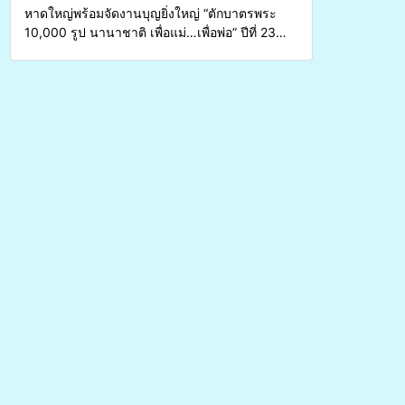
หาดใหญ่พร้อมจัดงานบุญยิ่งใหญ่ “ตักบาตรพระ
10,000 รูป นานาชาติ เพื่อแม่…เพื่อพ่อ” ปีที่ 23
รวมพลังพุทธศาสนิกชน 4 ประเทศ สืบสาน
ประเพณีแห่งศรัทธา