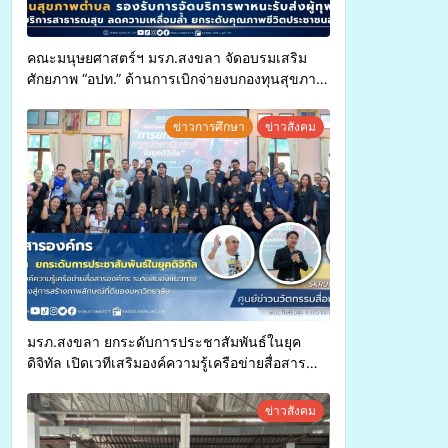
คณะมนุษยศาสตร์ฯ มรภ.สงขลา จัดอบรมเสริม
ศักยภาพ “อปท.” ด้านการเบิกจ่ายงบกองทุนสุขภาพ
ตำบล รองรับการจัดบริการพาหนะรับส่งผู้
ทุพพลภาพเพื่อเข้ารับบริการสาธารณสุข ลดความ
ข่าวการศึกษา
ข่าวสังคม
เหลื่อมล้ำ ยกระดับคุณภาพชีวิตประชาชนอย่าง
ยั่งยืน
มรภ.สงขลา ยกระดับการประชาสัมพันธ์ในยุค
ดิจิทัล เปิดเวทีเสริมองค์ความรู้เครือข่ายสื่อสาร
องค์กร ระดมสมองวางแนวทางการทำงาน ปูทางสู่
การสร้างภาพลักษณ์ที่ดีของมหาวิทยาลัย
ข่าวสังคม