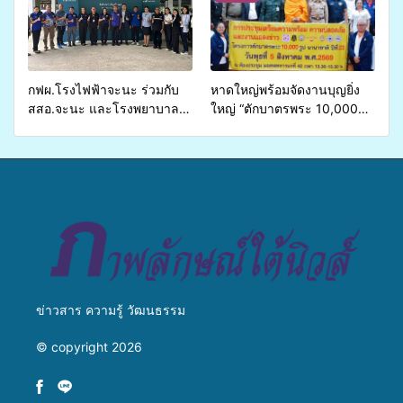
ส่งผู้ทุพพลภาพเพื่อเข้ารับ
สู่การสร้างภาพลักษณ์ที่ดีของ
บริการสาธารณสุข ลดความ
มหาวิทยาลัย
เหลื่อมล้ำ ยกระดับคุณภาพ
ชีวิตประชาชนอย่างยั่งยืน
กฟผ.โรงไฟฟ้าจะนะ ร่วมกับ
หาดใหญ่พร้อมจัดงานบุญยิ่ง
สสอ.จะนะ และโรงพยาบาล
ใหญ่ “ตักบาตรพระ 10,000
ศิครินทร์ หาดใหญ่ จัดกิจกรรม
รูป นานาชาติ เพื่อแม่…เพื่อ
แพทย์เคลื่อนที่ ประจำปี 2569
พ่อ” ปีที่ 23 รวมพลัง
พุทธศาสนิกชน 4 ประเทศ
สืบสานประเพณีแห่งศรัทธา
ข่าวสาร ความรู้ วัฒนธรรม
© copyright 2026