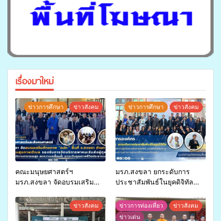
เรื่องมาใหม่
ข่าวการศึกษา
ข่าวสังคม
ข่าวการศึกษา
ข่าวสังคม
คณะมนุษยศาสตร์ฯ
มรภ.สงขลา ยกระดับการ
มรภ.สงขลา จัดอบรมเสริม
ประชาสัมพันธ์ในยุคดิจิทัล
ศักยภาพ “อปท.” ด้านการเบิก
เปิดเวทีเสริมองค์ความรู้เครือ
จ่ายงบกองทุนสุขภาพตำบล
ข่ายสื่อสารองค์กร ระดมสมอง
ข่าวสังคม
ข่าวการท่องเที่ยว
ข่าวสังคม
รองรับการจัดบริการพาหนะรับ
วางแนวทางการทำงาน ปูทาง
ข่าวเด่น