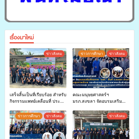
เรื่องมาใหม่
ข่าวสังคม
ข่าวการศึกษา
ข่าวสังคม
เสร็จสิ้นเป็นที่เรียบร้อย สำหรับ
คณะมนุษยศาสตร์ฯ
กิจกรรมแพทย์เคลื่อนที่ ประจำ
มรภ.สงขลา จัดอบรมเสริม
ปี 2569 เพื่อให้บริการด้าน
ศักยภาพ “อปท.” ด้านการเบิก
สุขภาพแก่ประชาชนในพื้นที่
จ่ายงบกองทุนสุขภาพตำบล
ข่าวการศึกษา
ข่าวสังคม
ข่าวสังคม
อำเภอจะนะ
รองรับการจัดบริการพาหนะรับ
ส่งผู้ทุพพลภาพเพื่อเข้ารับ
บริการสาธารณสุข ลดความ