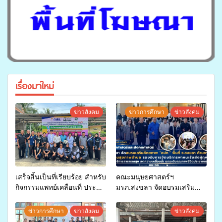
เรื่องมาใหม่
ข่าวสังคม
ข่าวการศึกษา
ข่าวสังคม
เสร็จสิ้นเป็นที่เรียบร้อย สำหรับ
คณะมนุษยศาสตร์ฯ
กิจกรรมแพทย์เคลื่อนที่ ประจำ
มรภ.สงขลา จัดอบรมเสริม
ปี 2569 เพื่อให้บริการด้าน
ศักยภาพ “อปท.” ด้านการเบิก
สุขภาพแก่ประชาชนในพื้นที่
จ่ายงบกองทุนสุขภาพตำบล
ข่าวการศึกษา
ข่าวสังคม
ข่าวสังคม
อำเภอจะนะ
รองรับการจัดบริการพาหนะรับ