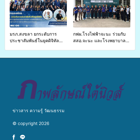
ส่งผู้ทุพพลภาพเพื่อเข้ารับ
บริการสาธารณสุข ลดความ
เหลื่อมล้ำ ยกระดับคุณภาพ
ชีวิตประชาชนอย่างยั่งยืน
มรภ.สงขลา ยกระดับการ
กฟผ.โรงไฟฟ้าจะนะ ร่วมกับ
ประชาสัมพันธ์ในยุคดิจิทัล
สสอ.จะนะ และโรงพยาบาล
เปิดเวทีเสริมองค์ความรู้เครือ
ศิครินทร์ หาดใหญ่ จัดกิจกรรม
ข่ายสื่อสารองค์กร ระดมสมอง
แพทย์เคลื่อนที่ ประจำปี 2569
วางแนวทางการทำงาน ปูทาง
สู่การสร้างภาพลักษณ์ที่ดีของ
มหาวิทยาลัย
ข่าวสาร ความรู้ วัฒนธรรม
© copyright 2026