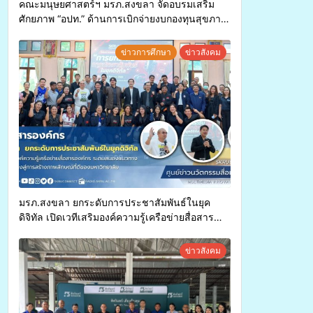
คณะมนุษยศาสตร์ฯ มรภ.สงขลา จัดอบรมเสริม
ศักยภาพ “อปท.” ด้านการเบิกจ่ายงบกองทุนสุขภาพ
ตำบล รองรับการจัดบริการพาหนะรับส่งผู้
ทุพพลภาพเพื่อเข้ารับบริการสาธารณสุข ลดความ
ข่าวการศึกษา
ข่าวสังคม
เหลื่อมล้ำ ยกระดับคุณภาพชีวิตประชาชนอย่าง
ยั่งยืน
มรภ.สงขลา ยกระดับการประชาสัมพันธ์ในยุค
ดิจิทัล เปิดเวทีเสริมองค์ความรู้เครือข่ายสื่อสาร
องค์กร ระดมสมองวางแนวทางการทำงาน ปูทางสู่
การสร้างภาพลักษณ์ที่ดีของมหาวิทยาลัย
ข่าวสังคม