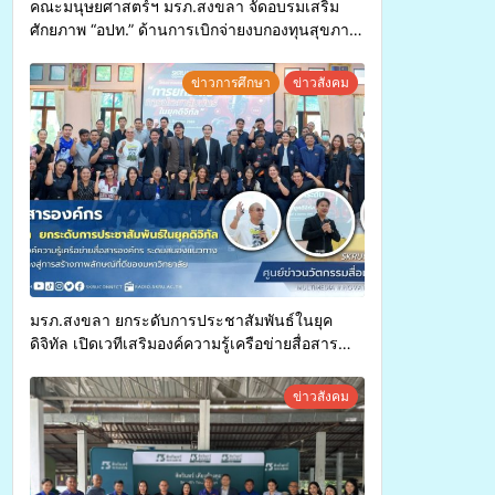
คณะมนุษยศาสตร์ฯ มรภ.สงขลา จัดอบรมเสริม
ศักยภาพ “อปท.” ด้านการเบิกจ่ายงบกองทุนสุขภาพ
ตำบล รองรับการจัดบริการพาหนะรับส่งผู้
ทุพพลภาพเพื่อเข้ารับบริการสาธารณสุข ลดความ
ข่าวการศึกษา
ข่าวสังคม
เหลื่อมล้ำ ยกระดับคุณภาพชีวิตประชาชนอย่าง
ยั่งยืน
มรภ.สงขลา ยกระดับการประชาสัมพันธ์ในยุค
ดิจิทัล เปิดเวทีเสริมองค์ความรู้เครือข่ายสื่อสาร
องค์กร ระดมสมองวางแนวทางการทำงาน ปูทางสู่
การสร้างภาพลักษณ์ที่ดีของมหาวิทยาลัย
ข่าวสังคม