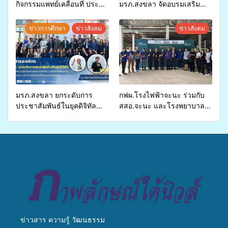
กิจกรรมแพทย์เคลื่อนที่ ประจำ
มรภ.สงขลา จัดอบรมเสริม
ปี 2569 เพื่อให้บริการด้าน
ศักยภาพ “อปท.” ด้านการเบิก
สุขภาพแก่ประชาชนในพื้นที่
จ่ายงบกองทุนสุขภาพตำบล
ข่าวการศึกษา
ข่าวสังคม
ข่าวสังคม
อำเภอจะนะ
รองรับการจัดบริการพาหนะรับ
ส่งผู้ทุพพลภาพเพื่อเข้ารับ
บริการสาธารณสุข ลดความ
เหลื่อมล้ำ ยกระดับคุณภาพ
ชีวิตประชาชนอย่างยั่งยืน
มรภ.สงขลา ยกระดับการ
กฟผ.โรงไฟฟ้าจะนะ ร่วมกับ
ประชาสัมพันธ์ในยุคดิจิทัล
สสอ.จะนะ และโรงพยาบาล
เปิดเวทีเสริมองค์ความรู้เครือ
ศิครินทร์ หาดใหญ่ จัดกิจกรรม
ข่ายสื่อสารองค์กร ระดมสมอง
แพทย์เคลื่อนที่ ประจำปี 2569
วางแนวทางการทำงาน ปูทาง
สู่การสร้างภาพลักษณ์ที่ดีของ
มหาวิทยาลัย
ข่าวสาร ความรู้ วัฒนธรรม