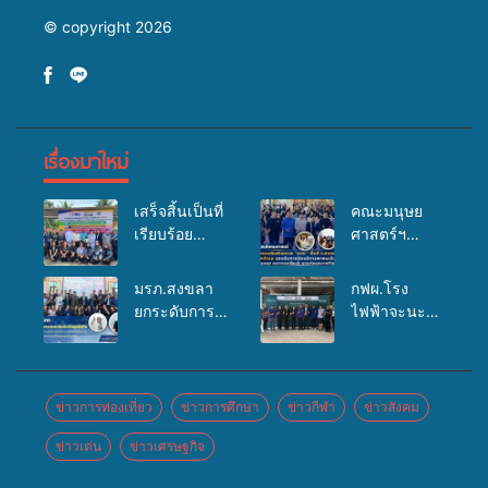
© copyright 2026
เรื่องมาใหม่
เสร็จสิ้นเป็นที่
คณะมนุษย
เรียบร้อย
ศาสตร์ฯ
สำหรับ
มรภ.สงขลา
กิจกรรมแพทย์
จัดอบรมเสริม
มรภ.สงขลา
กฟผ.โรง
เคลื่อนที่
ศักยภาพ
ยกระดับการ
ไฟฟ้าจะนะ
ประจำปี
“อปท.” ด้าน
ประชาสัมพันธ์
ร่วมกับ
2569 เพื่อให้
การเบิกจ่ายงบ
ในยุคดิจิทัล
สสอ.จะนะ
บริการด้าน
กองทุน
เปิดเวทีเสริม
และโรง
สุขภาพแก่
สุขภาพตำบล
องค์ความรู้
พยาบาลศิคริ
ข่าวการท่องเที่ยว
ข่าวการศึกษา
ข่าวกีฬา
ข่าวสังคม
ประชาชนใน
รองรับการจัด
เครือข่าย
นทร์ หาดใหญ่
พื้นที่อำเภอ
บริการพาหนะ
ข่าวเด่น
ข่าวเศรษฐกิจ
สื่อสารองค์กร
จัดกิจกรรม
จะนะ
รับส่งผู้
ระดมสมอง
แพทย์เคลื่อนที่
ทุพพลภาพเพื่อ