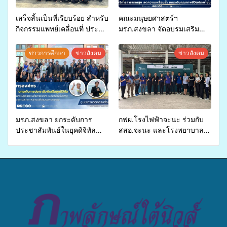
เสร็จสิ้นเป็นที่เรียบร้อย สำหรับ
คณะมนุษยศาสตร์ฯ
กิจกรรมแพทย์เคลื่อนที่ ประจำ
มรภ.สงขลา จัดอบรมเสริม
ปี 2569 เพื่อให้บริการด้าน
ศักยภาพ “อปท.” ด้านการเบิก
สุขภาพแก่ประชาชนในพื้นที่
จ่ายงบกองทุนสุขภาพตำบล
ข่าวการศึกษา
ข่าวสังคม
ข่าวสังคม
อำเภอจะนะ
รองรับการจัดบริการพาหนะรับ
ส่งผู้ทุพพลภาพเพื่อเข้ารับ
บริการสาธารณสุข ลดความ
เหลื่อมล้ำ ยกระดับคุณภาพ
ชีวิตประชาชนอย่างยั่งยืน
มรภ.สงขลา ยกระดับการ
กฟผ.โรงไฟฟ้าจะนะ ร่วมกับ
ประชาสัมพันธ์ในยุคดิจิทัล
สสอ.จะนะ และโรงพยาบาล
เปิดเวทีเสริมองค์ความรู้เครือ
ศิครินทร์ หาดใหญ่ จัดกิจกรรม
ข่ายสื่อสารองค์กร ระดมสมอง
แพทย์เคลื่อนที่ ประจำปี 2569
วางแนวทางการทำงาน ปูทาง
สู่การสร้างภาพลักษณ์ที่ดีของ
มหาวิทยาลัย