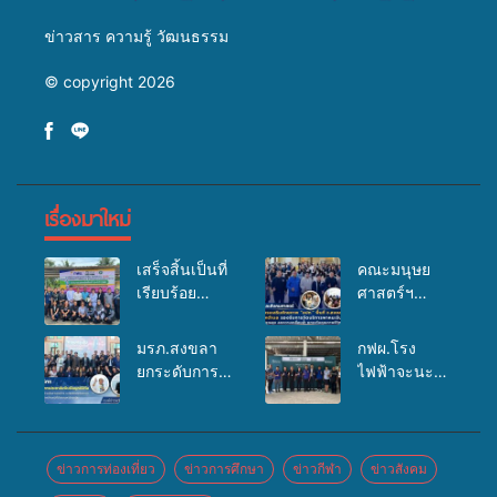
ข่าวสาร ความรู้ วัฒนธรรม
© copyright 2026
เรื่องมาใหม่
เสร็จสิ้นเป็นที่
คณะมนุษย
เรียบร้อย
ศาสตร์ฯ
สำหรับ
มรภ.สงขลา
กิจกรรมแพทย์
จัดอบรมเสริม
มรภ.สงขลา
กฟผ.โรง
เคลื่อนที่
ศักยภาพ
ยกระดับการ
ไฟฟ้าจะนะ
ประจำปี
“อปท.” ด้าน
ประชาสัมพันธ์
ร่วมกับ
2569 เพื่อให้
การเบิกจ่ายงบ
ในยุคดิจิทัล
สสอ.จะนะ
บริการด้าน
กองทุน
เปิดเวทีเสริม
และโรง
สุขภาพแก่
สุขภาพตำบล
องค์ความรู้
พยาบาลศิคริ
ข่าวการท่องเที่ยว
ข่าวการศึกษา
ข่าวกีฬา
ข่าวสังคม
ประชาชนใน
รองรับการจัด
เครือข่าย
นทร์ หาดใหญ่