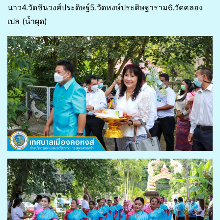
นาว4.วัดชินวงศ์ประดิษฐ์5.วัดหงษ์ประดิษฐาราม6.วัดคลอง
เปล (น้ำผุด)