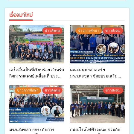
เรื่องมาใหม่
ข่าวสังคม
ข่าวการศึกษา
ข่าวสังคม
เสร็จสิ้นเป็นที่เรียบร้อย สำหรับ
คณะมนุษยศาสตร์ฯ
กิจกรรมแพทย์เคลื่อนที่ ประจำ
มรภ.สงขลา จัดอบรมเสริม
ปี 2569 เพื่อให้บริการด้าน
ศักยภาพ “อปท.” ด้านการเบิก
สุขภาพแก่ประชาชนในพื้นที่
จ่ายงบกองทุนสุขภาพตำบล
ข่าวการศึกษา
ข่าวสังคม
ข่าวสังคม
อำเภอจะนะ
รองรับการจัดบริการพาหนะรับ
ส่งผู้ทุพพลภาพเพื่อเข้ารับ
บริการสาธารณสุข ลดความ
เหลื่อมล้ำ ยกระดับคุณภาพ
ชีวิตประชาชนอย่างยั่งยืน
มรภ.สงขลา ยกระดับการ
กฟผ.โรงไฟฟ้าจะนะ ร่วมกับ