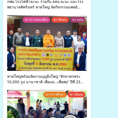
กฟผ.โรงไฟฟ้าจะนะ ร่วมกับ สสอ.จะนะ และโรง
พยาบาลศิครินทร์ หาดใหญ่ จัดกิจกรรมแพทย์
เคลื่อนที่ ประจำปี 2569
ข่าวการท่องเที่ยว
ข่าวสังคม
ข่าวเด่น
หาดใหญ่พร้อมจัดงานบุญยิ่งใหญ่ “ตักบาตรพระ
10,000 รูป นานาชาติ เพื่อแม่…เพื่อพ่อ” ปีที่ 23
รวมพลังพุทธศาสนิกชน 4 ประเทศ สืบสาน
ประเพณีแห่งศรัทธา
ข่าวการศึกษา
ข่าวสังคม