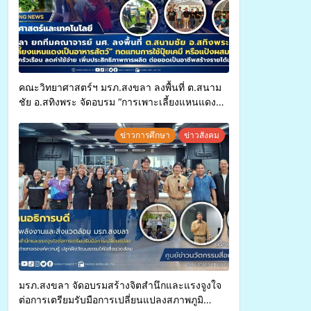
คณะวิทยาศาสตร์ฯ มรภ.สงขลา ลงพื้นที่ ต.สนาม
ชัย อ.สทิงพระ จัดอบรม “การเพาะเลี้ยงแหนแดง
เป็นอาหารสัตว์” ทดแทนการใช้ปุ๋ยเคมี เพิ่ม
ประสิทธิภาพการผลิต ต่อยอดสู่อาชีพเสริมใน
ข่าวการศึกษา
ข่าวสังคม
อนาคต
มรภ.สงขลา จัดอบรมสร้างจิตสำนึกและแรงจูงใจ
ต่อการเตรียมรับมือการเปลี่ยนแปลงสภาพภูมิ