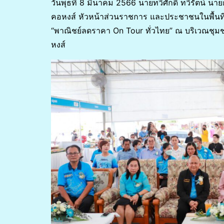
วันพุธที่ 8 มีนาคม 2566 นายทวีศักดิ์ ทวีรัตน์
คอหงส์ หัวหน้าส่วนราชการ และประชาชนในพื้นที่ช
“พาณิชย์ลดราคา On Tour ทั่วไทย” ณ บริเวณชุ
หงส์