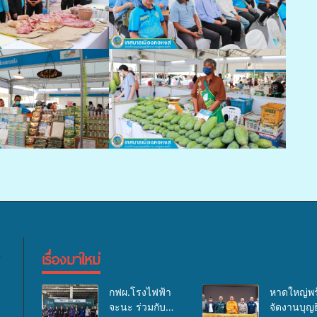
เรื่องมาใหม่
กฟผ.โรงไฟฟ้า
หาดใหญ่พร
จะนะ ร่วมกับ
จัดงานบุญยิ