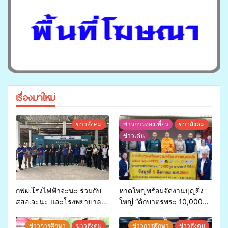
เรื่องมาใหม่
ข่าวสังคม
ข่าวการท่องเที่ยว
ข่าวสังคม
ข่าวเด่น
กฟผ.โรงไฟฟ้าจะนะ ร่วมกับ
หาดใหญ่พร้อมจัดงานบุญยิ่ง
สสอ.จะนะ และโรงพยาบาล
ใหญ่ “ตักบาตรพระ 10,000
ศิครินทร์ หาดใหญ่ จัดกิจกรรม
รูป นานาชาติ เพื่อแม่…เพื่อ
แพทย์เคลื่อนที่ ประจำปี 2569
พ่อ” ปีที่ 23 รวมพลัง
ข่าวการศึกษา
ข่าวสังคม
ข่าวการศึกษา
ข่าวสังคม