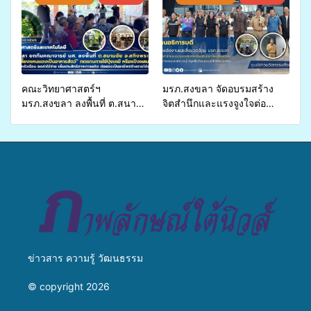
พุทธศาสนิกชน 4 ประเทศ
สืบสานประเพณีแห่งศรัทธา
คณะวิทยาศาสตร์ฯ
มรภ.สงขลา จัดอบรมสร้าง
มรภ.สงขลา ลงพื้นที่ ต.สนาม
จิตสำนึกและแรงจูงใจต่อ
ชัย อ.สทิงพระ จัดอบรม “การ
การเตรียมรับมือการ
เพาะเลี้ยงแหนแดงเป็นอาหาร
เปลี่ยนแปลงสภาพภูมิอากาศ
สัตว์” ทดแทนการใช้ปุ๋ยเคมี
ถ่ายทอดองค์ความรู้ ปลูกฝัง
เพิ่มประสิทธิภาพการผลิต ต่อย
วัฒนธรรมใส่ใจสิ่งแวดล้อม
อดสู่อาชีพเสริมในอนาคต
ข่าวสาร ความรู้ วัฒนธรรม
© copyright 2026