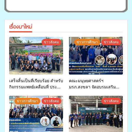
เรื่องมาใหม่
ข่าวสังคม
ข่าวการศึกษา
ข่าวสังคม
เสร็จสิ้นเป็นที่เรียบร้อย สำหรับ
คณะมนุษยศาสตร์ฯ
กิจกรรมแพทย์เคลื่อนที่ ประจำ
มรภ.สงขลา จัดอบรมเสริม
ปี 2569 เพื่อให้บริการด้าน
ศักยภาพ “อปท.” ด้านการเบิก
สุขภาพแก่ประชาชนในพื้นที่
จ่ายงบกองทุนสุขภาพตำบล
ข่าวการศึกษา
ข่าวสังคม
ข่าวสังคม
อำเภอจะนะ
รองรับการจัดบริการพาหนะรับ
ส่งผู้ทุพพลภาพเพื่อเข้ารับ
บริการสาธารณสุข ลดความ
เหลื่อมล้ำ ยกระดับคุณภาพ
ชีวิตประชาชนอย่างยั่งยืน