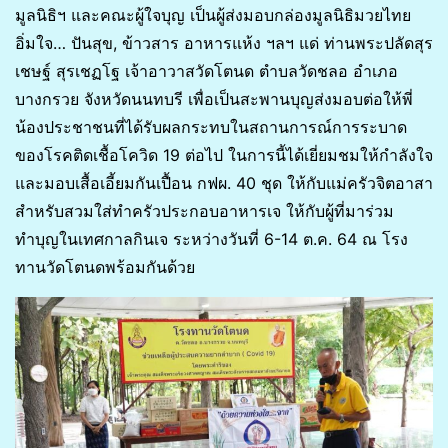
มูลนิธิฯ และคณะผู้ใจบุญ เป็นผู้ส่งมอบกล่องมูลนิธิมวยไทย
อิ่มใจ… ปันสุข, ข้าวสาร อาหารแห้ง ฯลฯ แด่ ท่านพระปลัดสุร
เชษฐ์ สุรเชฏโฐ เจ้าอาวาสวัดโตนด ตำบลวัดชลอ อำเภอ
บางกรวย จังหวัดนนทบรี เพื่อเป็นสะพานบุญส่งมอบต่อให้พี่
น้องประชาชนที่ได้รับผลกระทบในสถานการณ์การระบาด
ของโรคติดเชื้อโควิด 19 ต่อไป ในการนี้ได้เยี่ยมชมให้กำลังใจ
และมอบเสื้อเอี้ยมกันเปื้อน กฟผ. 40 ชุด ให้กับแม่ครัวจิตอาสา
สำหรับสวมใส่ทำครัวประกอบอาหารเจ ให้กับผู้ที่มาร่วม
ทำบุญในเทศกาลกินเจ ระหว่างวันที่ 6-14 ต.ค. 64 ณ โรง
ทานวัดโตนดพร้อมกันด้วย