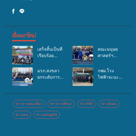
เรื่องมาใหม่
เสร็จสิ้นเป็นที่
คณะมนุษย
เรียบร้อย
ศาสตร์ฯ
สำหรับ
มรภ.สงขลา
กิจกรรมแพทย์
จัดอบรมเสริม
มรภ.สงขลา
กฟผ.โรง
เคลื่อนที่
ศักยภาพ
ยกระดับการ
ไฟฟ้าจะนะ
ประจำปี
“อปท.” ด้าน
ประชาสัมพันธ์
ร่วมกับ
2569 เพื่อให้
การเบิกจ่ายงบ
ในยุคดิจิทัล
สสอ.จะนะ
บริการด้าน
กองทุน
เปิดเวทีเสริม
และโรง
สุขภาพแก่
สุขภาพตำบล
องค์ความรู้
พยาบาลศิคริ
ข่าวการท่องเที่ยว
ข่าวการศึกษา
ข่าวกีฬา
ข่าวสังคม
ประชาชนใน
รองรับการจัด
เครือข่าย
นทร์ หาดใหญ่
พื้นที่อำเภอ
บริการพาหนะ
ข่าวเด่น
ข่าวเศรษฐกิจ
สื่อสารองค์กร
จัดกิจกรรม
จะนะ
รับส่งผู้
ระดมสมอง
แพทย์เคลื่อนที่
ทุพพลภาพเพื่อ
วางแนวทาง
ประจำปี
เข้ารับบริการ
การทำงาน ปู
2569