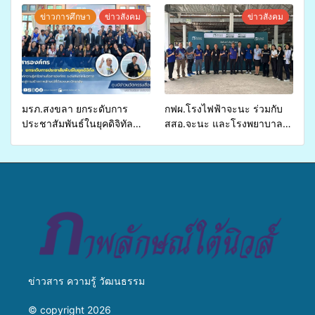
สุขภาพแก่ประชาชนในพื้นที่
จ่ายงบกองทุนสุขภาพตำบล
ข่าวการศึกษา
ข่าวสังคม
ข่าวสังคม
อำเภอจะนะ
รองรับการจัดบริการพาหนะรับ
ส่งผู้ทุพพลภาพเพื่อเข้ารับ
บริการสาธารณสุข ลดความ
เหลื่อมล้ำ ยกระดับคุณภาพ
ชีวิตประชาชนอย่างยั่งยืน
มรภ.สงขลา ยกระดับการ
กฟผ.โรงไฟฟ้าจะนะ ร่วมกับ
ประชาสัมพันธ์ในยุคดิจิทัล
สสอ.จะนะ และโรงพยาบาล
เปิดเวทีเสริมองค์ความรู้เครือ
ศิครินทร์ หาดใหญ่ จัดกิจกรรม
ข่ายสื่อสารองค์กร ระดมสมอง
แพทย์เคลื่อนที่ ประจำปี 2569
วางแนวทางการทำงาน ปูทาง
สู่การสร้างภาพลักษณ์ที่ดีของ
มหาวิทยาลัย
ข่าวสาร ความรู้ วัฒนธรรม
© copyright 2026