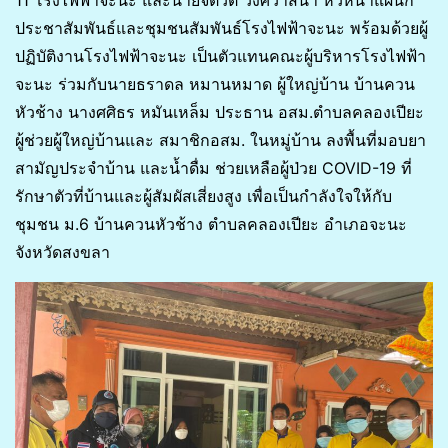
ประชาสัมพันธ์และชุมชนสัมพันธ์โรงไฟฟ้าจะนะ พร้อมด้วยผู้
ปฏิบัติงานโรงไฟฟ้าจะนะ เป็นตัวแทนคณะผู้บริหารโรงไฟฟ้า
จะนะ ร่วมกับนายธราดล หมานหมาด ผู้ใหญ่บ้าน บ้านควน
หัวช้าง นางศศิธร หมันเหล็ม ประธาน อสม.ตำบลคลองเปียะ
ผู้ช่วยผู้ใหญ่บ้านและ สมาชิกอสม. ในหมู่บ้าน ลงพื้นที่มอบยา
สามัญประจำบ้าน และน้ำดื่ม ช่วยเหลือผู้ป่วย​ COVID-19​ ที่
รักษาตัวที่บ้านและผู้สัมผัสเสี่ยงสูง เพื่อเป็นกำลังใจให้กับ
ชุมชน ม.6 บ้านควนหัวช้าง ตำบลคลองเปียะ อำเภอจะนะ
จังหวัดสงขลา