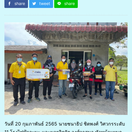
share
tweet
share
วันที่ 20 กุมภาพันธ์ 2565 นายชนาธิป ชิตพงศ์ วิศวกรระดับ
11 โรงไฟฟ้าจะนะ และนายจิตวัต วงศ์วาสนา หัวหน้าแผนก