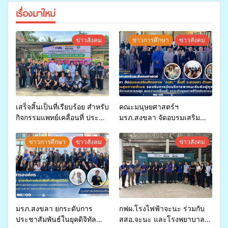
เรื่องมาใหม่
ข่าวสังคม
ข่าวการศึกษา
ข่าวสังคม
เสร็จสิ้นเป็นที่เรียบร้อย สำหรับ
คณะมนุษยศาสตร์ฯ
กิจกรรมแพทย์เคลื่อนที่ ประจำ
มรภ.สงขลา จัดอบรมเสริม
ปี 2569 เพื่อให้บริการด้าน
ศักยภาพ “อปท.” ด้านการเบิก
สุขภาพแก่ประชาชนในพื้นที่
จ่ายงบกองทุนสุขภาพตำบล
ข่าวการศึกษา
ข่าวสังคม
ข่าวสังคม
อำเภอจะนะ
รองรับการจัดบริการพาหนะรับ
ส่งผู้ทุพพลภาพเพื่อเข้ารับ
บริการสาธารณสุข ลดความ
เหลื่อมล้ำ ยกระดับคุณภาพ
ชีวิตประชาชนอย่างยั่งยืน
มรภ.สงขลา ยกระดับการ
กฟผ.โรงไฟฟ้าจะนะ ร่วมกับ
ประชาสัมพันธ์ในยุคดิจิทัล
สสอ.จะนะ และโรงพยาบาล