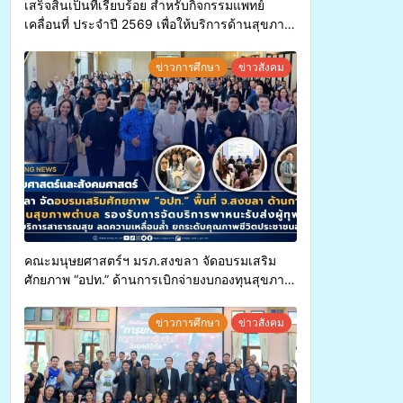
เสร็จสิ้นเป็นที่เรียบร้อย สำหรับกิจกรรมแพทย์
เคลื่อนที่ ประจำปี 2569 เพื่อให้บริการด้านสุขภาพ
แก่ประชาชนในพื้นที่อำเภอจะนะ
ข่าวการศึกษา
ข่าวสังคม
คณะมนุษยศาสตร์ฯ มรภ.สงขลา จัดอบรมเสริม
ศักยภาพ “อปท.” ด้านการเบิกจ่ายงบกองทุนสุขภาพ
ตำบล รองรับการจัดบริการพาหนะรับส่งผู้
ทุพพลภาพเพื่อเข้ารับบริการสาธารณสุข ลดความ
ข่าวการศึกษา
ข่าวสังคม
เหลื่อมล้ำ ยกระดับคุณภาพชีวิตประชาชนอย่าง
ยั่งยืน