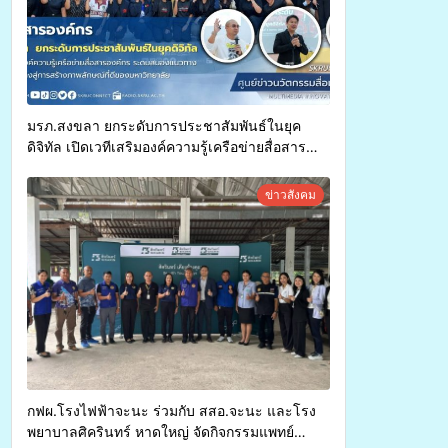
มรภ.สงขลา ยกระดับการประชาสัมพันธ์ในยุค
ดิจิทัล เปิดเวทีเสริมองค์ความรู้เครือข่ายสื่อสาร
องค์กร ระดมสมองวางแนวทางการทำงาน ปูทางสู่
การสร้างภาพลักษณ์ที่ดีของมหาวิทยาลัย
ข่าวสังคม
กฟผ.โรงไฟฟ้าจะนะ ร่วมกับ สสอ.จะนะ และโรง
พยาบาลศิครินทร์ หาดใหญ่ จัดกิจกรรมแพทย์