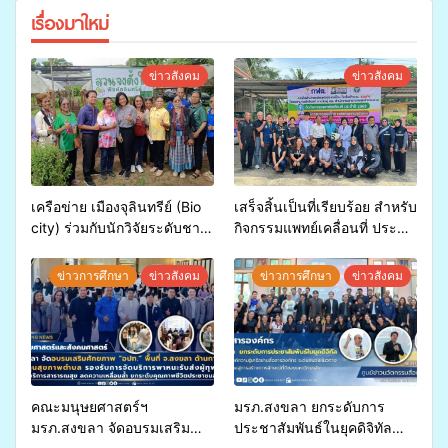
เรื่องมาใหม่
ข่าวสังคม
ข่าวสังคม
เครือข่าย เมืองจุลินทรีย์ (Bio
เสร็จสิ้นเป็นที่เรียบร้อย สำหรับ
city) ร่วมกับนักวิจัยระดับชาติ
กิจกรรมแพทย์เคลื่อนที่ ประจำ
ขยายความรู้สู่ชุมชน”การใช้
ปี 2569 เพื่อให้บริการด้าน
ประโยชน์จากสาหร่ายและ
สุขภาพแก่ประชาชนในพื้นที่
ข่าวการศึกษา
ข่าวสังคม
ข่าวการศึกษา
ข่าวสังคม
เห็ดไมคอร์ไรซาสำหรับปลูกไม้
อำเภอจะนะ
มีค่า-พืชเศรษฐกิจ”
คณะมนุษยศาสตร์ฯ
มรภ.สงขลา ยกระดับการ
มรภ.สงขลา จัดอบรมเสริม
ประชาสัมพันธ์ในยุคดิจิทัล