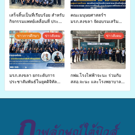
เสร็จสิ้นเป็นที่เรียบร้อย สำหรับ
คณะมนุษยศาสตร์ฯ
กิจกรรมแพทย์เคลื่อนที่ ประจำ
มรภ.สงขลา จัดอบรมเสริม
ปี 2569 เพื่อให้บริการด้าน
ศักยภาพ “อปท.” ด้านการเบิก
สุขภาพแก่ประชาชนในพื้นที่
จ่ายงบกองทุนสุขภาพตำบล
ข่าวการศึกษา
ข่าวสังคม
ข่าวสังคม
อำเภอจะนะ
รองรับการจัดบริการพาหนะรับ
ส่งผู้ทุพพลภาพเพื่อเข้ารับ
บริการสาธารณสุข ลดความ
เหลื่อมล้ำ ยกระดับคุณภาพ
ชีวิตประชาชนอย่างยั่งยืน
มรภ.สงขลา ยกระดับการ
กฟผ.โรงไฟฟ้าจะนะ ร่วมกับ
ประชาสัมพันธ์ในยุคดิจิทัล
สสอ.จะนะ และโรงพยาบาล
เปิดเวทีเสริมองค์ความรู้เครือ
ศิครินทร์ หาดใหญ่ จัดกิจกรรม
ข่ายสื่อสารองค์กร ระดมสมอง
แพทย์เคลื่อนที่ ประจำปี 2569
วางแนวทางการทำงาน ปูทาง
สู่การสร้างภาพลักษณ์ที่ดีของ
มหาวิทยาลัย