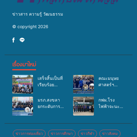
ข่าวสาร ความรู้ วัฒนธรรม
© copyright 2026
เรื่องมาใหม่
เสร็จสิ้นเป็นที่
คณะมนุษย
เรียบร้อย
ศาสตร์ฯ
สำหรับ
มรภ.สงขลา
กิจกรรมแพทย์
จัดอบรมเสริม
มรภ.สงขลา
กฟผ.โรง
เคลื่อนที่
ศักยภาพ
ยกระดับการ
ไฟฟ้าจะนะ
ประจำปี
“อปท.” ด้าน
ประชาสัมพันธ์
ร่วมกับ
2569 เพื่อให้
การเบิกจ่ายงบ
ในยุคดิจิทัล
สสอ.จะนะ
บริการด้าน
กองทุน
เปิดเวทีเสริม
และโรง
สุขภาพแก่
สุขภาพตำบล
องค์ความรู้
พยาบาลศิคริ
ข่าวการท่องเที่ยว
ข่าวการศึกษา
ข่าวกีฬา
ข่าวสังคม
ประชาชนใน
รองรับการจัด