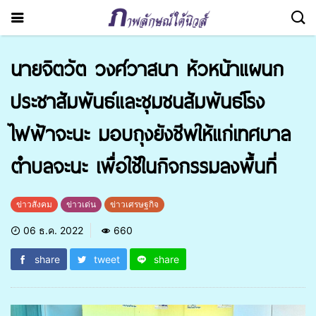
นายจิต​วัต​ วงศ์​วาสนา​ หัวหน้า​แผนก​
ประชา​สัมพันธ์​และ​ชุมชน​สัมพันธ์​โรง
ไฟฟ้า​จะ​นะ​ มอบถุงยังชีพให้แก่เทศบาล
ตำบลจะนะ​ เพื่อใช้ในกิจกรรมลงพื้นที่
ข่าวสังคม
ข่าวเด่น
ข่าวเศรษฐกิจ
06 ธ.ค. 2022
660
share
tweet
share