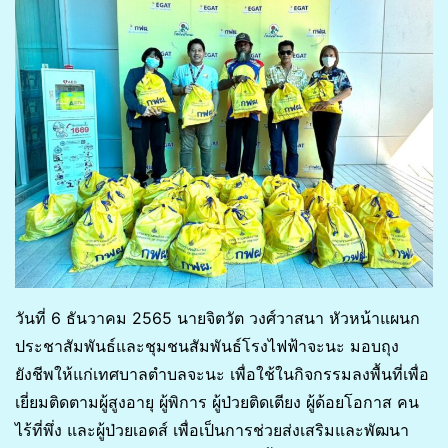
วันที่​ 6​ ธันวาคม​ 2565​ นายจิต​วัต​ วงศ์​วาสนา​ หัวหน้า​แผนก​
ประชา​สัมพันธ์​และ​ชุมชน​สัมพันธ์​โรงไฟฟ้า​จะ​นะ​ มอบถุง
ยังชีพให้แก่เทศบาลตำบลจะนะ​ เพื่อใช้ในกิจกรรมลงพื้นที่เพื่อ
เยี่ยมติดตามผู้สูงอายุ​ ผู้พิการ​ ผู้ป่วยติดเตียง​ ผู้ด้อยโอกาส​ คน
ไร้ที่พึ่ง​ และผู้ป่วยเอดส์​ เพื่อเป็นการช่วยส่งเสริมและพัฒนา