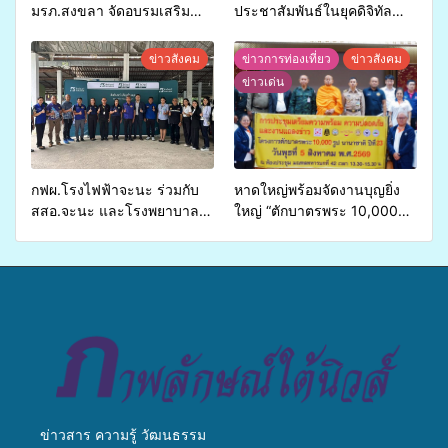
มรภ.สงขลา จัดอบรมเสริม
ประชาสัมพันธ์ในยุคดิจิทัล
ศักยภาพ “อปท.” ด้านการเบิก
เปิดเวทีเสริมองค์ความรู้เครือ
จ่ายงบกองทุนสุขภาพตำบล
ข่ายสื่อสารองค์กร ระดมสมอง
ข่าวสังคม
ข่าวการท่องเที่ยว
ข่าวสังคม
รองรับการจัดบริการพาหนะรับ
วางแนวทางการทำงาน ปูทาง
ข่าวเด่น
ส่งผู้ทุพพลภาพเพื่อเข้ารับ
สู่การสร้างภาพลักษณ์ที่ดีของ
บริการสาธารณสุข ลดความ
มหาวิทยาลัย
เหลื่อมล้ำ ยกระดับคุณภาพ
ชีวิตประชาชนอย่างยั่งยืน
กฟผ.โรงไฟฟ้าจะนะ ร่วมกับ
หาดใหญ่พร้อมจัดงานบุญยิ่ง
สสอ.จะนะ และโรงพยาบาล
ใหญ่ “ตักบาตรพระ 10,000
ศิครินทร์ หาดใหญ่ จัดกิจกรรม
รูป นานาชาติ เพื่อแม่…เพื่อ
แพทย์เคลื่อนที่ ประจำปี 2569
พ่อ” ปีที่ 23 รวมพลัง
พุทธศาสนิกชน 4 ประเทศ
สืบสานประเพณีแห่งศรัทธา
ข่าวสาร ความรู้ วัฒนธรรม