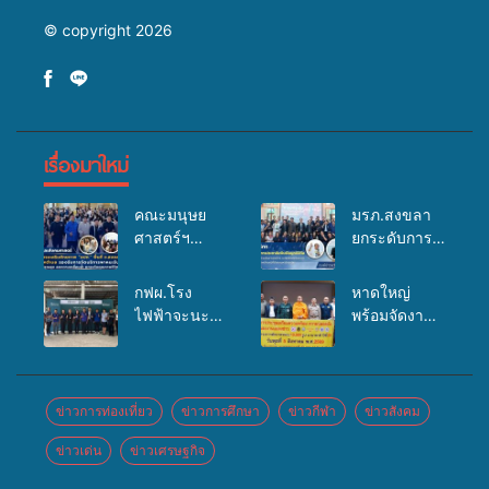
© copyright 2026
เรื่องมาใหม่
คณะมนุษย
มรภ.สงขลา
ศาสตร์ฯ
ยกระดับการ
มรภ.สงขลา
ประชาสัมพันธ์
จัดอบรมเสริม
ในยุคดิจิทัล
กฟผ.โรง
หาดใหญ่
ศักยภาพ
เปิดเวทีเสริม
ไฟฟ้าจะนะ
พร้อมจัดงาน
“อปท.” ด้าน
องค์ความรู้
ร่วมกับ
บุญยิ่งใหญ่
การเบิกจ่ายงบ
เครือข่าย
สสอ.จะนะ
“ตักบาตรพระ
กองทุน
สื่อสารองค์กร
และโรง
10,000 รูป
สุขภาพตำบล
ระดมสมอง
พยาบาลศิคริ
นานาชาติ
ข่าวการท่องเที่ยว
ข่าวการศึกษา
ข่าวกีฬา
ข่าวสังคม
รองรับการจัด
วางแนวทาง
นทร์ หาดใหญ่
เพื่อแม่…เพื่อ
บริการพาหนะ
การทำงาน ปู
ข่าวเด่น
ข่าวเศรษฐกิจ
จัดกิจกรรม
พ่อ” ปีที่ 23
รับส่งผู้
ทางสู่การ
แพทย์เคลื่อนที่
รวมพลัง