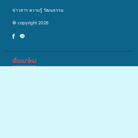
ข่าวสาร ความรู้ วัฒนธรรม
© copyright 2026
เรื่องมาใหม่
เครือข่าย
เสร็จสิ้นเป็นที่
เมืองจุลินทรีย์
เรียบร้อย
(Bio city)
สำหรับ
ร่วมกับนักวิจัย
กิจกรรมแพทย์
คณะมนุษย
มรภ.สงขลา
ระดับชาติ
เคลื่อนที่
ศาสตร์ฯ
ยกระดับการ
ขยายความรู้สู่
ประจำปี
มรภ.สงขลา
ประชาสัมพันธ์
ชุมชน”การใช้
2569 เพื่อให้
จัดอบรมเสริม
ในยุคดิจิทัล
ประโยชน์จาก
บริการด้าน
ศักยภาพ
เปิดเวทีเสริม
สาหร่ายและ
สุขภาพแก่
“อปท.” ด้าน
องค์ความรู้
ข่าวการท่องเที่ยว
ข่าวการศึกษา
ข่าวกีฬา
ข่าวสังคม
เห็ดไมคอร์ไร
ประชาชนใน
การเบิกจ่ายงบ
เครือข่าย