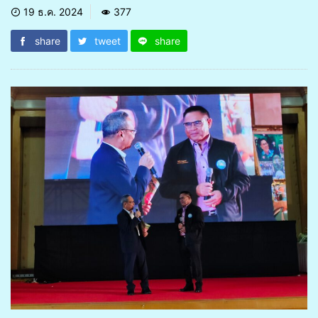
19 ธ.ค. 2024
377
share
tweet
share