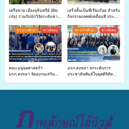
เครือข่าย เมืองจุลินทรีย์ (Bio
เสร็จสิ้นเป็นที่เรียบร้อย สำหรับ
city) ร่วมกับนักวิจัยระดับชาติ
กิจกรรมแพทย์เคลื่อนที่ ประจำ
ขยายความรู้สู่ชุมชน”การใช้
ปี 2569 เพื่อให้บริการด้าน
ประโยชน์จากสาหร่ายและ
สุขภาพแก่ประชาชนในพื้นที่
ข่าวการศึกษา
ข่าวสังคม
ข่าวการศึกษา
ข่าวสังคม
เห็ดไมคอร์ไรซาสำหรับปลูกไม้
อำเภอจะนะ
มีค่า-พืชเศรษฐกิจ”
คณะมนุษยศาสตร์ฯ
มรภ.สงขลา ยกระดับการ
มรภ.สงขลา จัดอบรมเสริม
ประชาสัมพันธ์ในยุคดิจิทัล
ศักยภาพ “อปท.” ด้านการเบิก
เปิดเวทีเสริมองค์ความรู้เครือ
จ่ายงบกองทุนสุขภาพตำบล
ข่ายสื่อสารองค์กร ระดมสมอง
รองรับการจัดบริการพาหนะรับ
วางแนวทางการทำงาน ปูทาง
ส่งผู้ทุพพลภาพเพื่อเข้ารับ
สู่การสร้างภาพลักษณ์ที่ดีของ
บริการสาธารณสุข ลดความ
มหาวิทยาลัย
เหลื่อมล้ำ ยกระดับคุณภาพ
ชีวิตประชาชนอย่างยั่งยืน