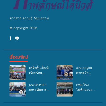
ข่าวสาร ความรู้ วัฒนธรรม
© copyright 2026
เรื่องมาใหม่
เสร็จสิ้นเป็นที่
คณะมนุษย
เรียบร้อย
ศาสตร์ฯ
สำหรับ
มรภ.สงขลา
กิจกรรมแพทย์
จัดอบรมเสริม
มรภ.สงขลา
กฟผ.โรง
เคลื่อนที่
ศักยภาพ
ยกระดับการ
ไฟฟ้าจะนะ
ประจำปี
“อปท.” ด้าน
ประชาสัมพันธ์
ร่วมกับ
2569 เพื่อให้
การเบิกจ่ายงบ
ในยุคดิจิทัล
สสอ.จะนะ
บริการด้าน
กองทุน
เปิดเวทีเสริม
และโรง