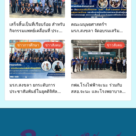
เสร็จสิ้นเป็นที่เรียบร้อย สำหรับ
คณะมนุษยศาสตร์ฯ
กิจกรรมแพทย์เคลื่อนที่ ประจำ
มรภ.สงขลา จัดอบรมเสริม
ปี 2569 เพื่อให้บริการด้าน
ศักยภาพ “อปท.” ด้านการเบิก
สุขภาพแก่ประชาชนในพื้นที่
จ่ายงบกองทุนสุขภาพตำบล
ข่าวการศึกษา
ข่าวสังคม
ข่าวสังคม
อำเภอจะนะ
รองรับการจัดบริการพาหนะรับ
ส่งผู้ทุพพลภาพเพื่อเข้ารับ
บริการสาธารณสุข ลดความ
เหลื่อมล้ำ ยกระดับคุณภาพ
ชีวิตประชาชนอย่างยั่งยืน
มรภ.สงขลา ยกระดับการ
กฟผ.โรงไฟฟ้าจะนะ ร่วมกับ
ประชาสัมพันธ์ในยุคดิจิทัล
สสอ.จะนะ และโรงพยาบาล
เปิดเวทีเสริมองค์ความรู้เครือ
ศิครินทร์ หาดใหญ่ จัดกิจกรรม
ข่ายสื่อสารองค์กร ระดมสมอง
แพทย์เคลื่อนที่ ประจำปี 2569
วางแนวทางการทำงาน ปูทาง
สู่การสร้างภาพลักษณ์ที่ดีของ
มหาวิทยาลัย