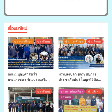
เรื่องมาใหม่
ข่าวการศึกษา
ข่าวสังคม
ข่าวการศึกษา
ข่าวสังคม
คณะมนุษยศาสตร์ฯ
มรภ.สงขลา ยกระดับการ
มรภ.สงขลา จัดอบรมเสริม
ประชาสัมพันธ์ในยุคดิจิทัล
ศักยภาพ “อปท.” ด้านการเบิก
เปิดเวทีเสริมองค์ความรู้เครือ
จ่ายงบกองทุนสุขภาพตำบล
ข่ายสื่อสารองค์กร ระดมสมอง
ข่าวสังคม
ข่าวการท่องเที่ยว
ข่าวสังคม
รองรับการจัดบริการพาหนะรับ
วางแนวทางการทำงาน ปูทาง
ข่าวเด่น
ส่งผู้ทุพพลภาพเพื่อเข้ารับ
สู่การสร้างภาพลักษณ์ที่ดีของ
บริการสาธารณสุข ลดความ
มหาวิทยาลัย
เหลื่อมล้ำ ยกระดับคุณภาพ