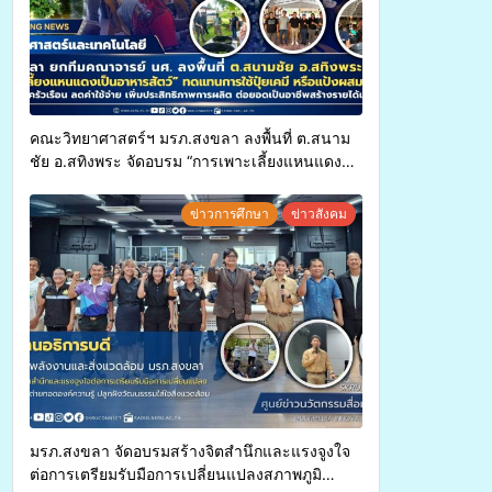
คณะวิทยาศาสตร์ฯ มรภ.สงขลา ลงพื้นที่ ต.สนาม
ชัย อ.สทิงพระ จัดอบรม “การเพาะเลี้ยงแหนแดง
เป็นอาหารสัตว์” ทดแทนการใช้ปุ๋ยเคมี เพิ่ม
ประสิทธิภาพการผลิต ต่อยอดสู่อาชีพเสริมใน
ข่าวการศึกษา
ข่าวสังคม
อนาคต
มรภ.สงขลา จัดอบรมสร้างจิตสำนึกและแรงจูงใจ
ต่อการเตรียมรับมือการเปลี่ยนแปลงสภาพภูมิ