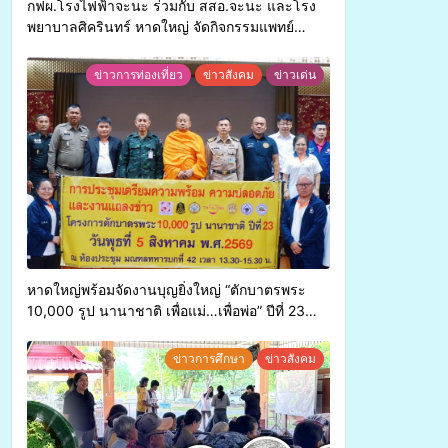
กฟผ.โรงไฟฟ้าจะนะ ร่วมกับ สสอ.จะนะ และโรง
พยาบาลศิครินทร์ หาดใหญ่ จัดกิจกรรมแพทย์
เคลื่อนที่ ประจำปี 2569
ข่าวการท่องเที่ยว
ข่าวสังคม
ข่าวเด่น
หาดใหญ่พร้อมจัดงานบุญยิ่งใหญ่ “ตักบาตรพระ
10,000 รูป นานาชาติ เพื่อแม่…เพื่อพ่อ” ปีที่ 23
รวมพลังพุทธศาสนิกชน 4 ประเทศ สืบสาน
ประเพณีแห่งศรัทธา
ข่าวการศึกษา
ข่าวสังคม