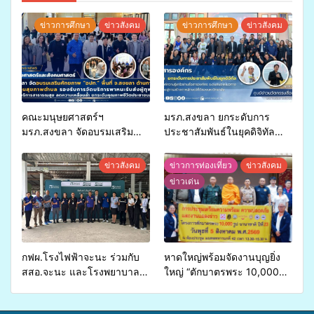
ข่าวการศึกษา
ข่าวสังคม
ข่าวการศึกษา
ข่าวสังคม
คณะมนุษยศาสตร์ฯ
มรภ.สงขลา ยกระดับการ
มรภ.สงขลา จัดอบรมเสริม
ประชาสัมพันธ์ในยุคดิจิทัล
ศักยภาพ “อปท.” ด้านการเบิก
เปิดเวทีเสริมองค์ความรู้เครือ
จ่ายงบกองทุนสุขภาพตำบล
ข่ายสื่อสารองค์กร ระดมสมอง
ข่าวสังคม
ข่าวการท่องเที่ยว
ข่าวสังคม
รองรับการจัดบริการพาหนะรับ
วางแนวทางการทำงาน ปูทาง
ข่าวเด่น
ส่งผู้ทุพพลภาพเพื่อเข้ารับ
สู่การสร้างภาพลักษณ์ที่ดีของ
บริการสาธารณสุข ลดความ
มหาวิทยาลัย
เหลื่อมล้ำ ยกระดับคุณภาพ
ชีวิตประชาชนอย่างยั่งยืน
กฟผ.โรงไฟฟ้าจะนะ ร่วมกับ
หาดใหญ่พร้อมจัดงานบุญยิ่ง
สสอ.จะนะ และโรงพยาบาล
ใหญ่ “ตักบาตรพระ 10,000
ศิครินทร์ หาดใหญ่ จัดกิจกรรม
รูป นานาชาติ เพื่อแม่…เพื่อ
แพทย์เคลื่อนที่ ประจำปี 2569
พ่อ” ปีที่ 23 รวมพลัง