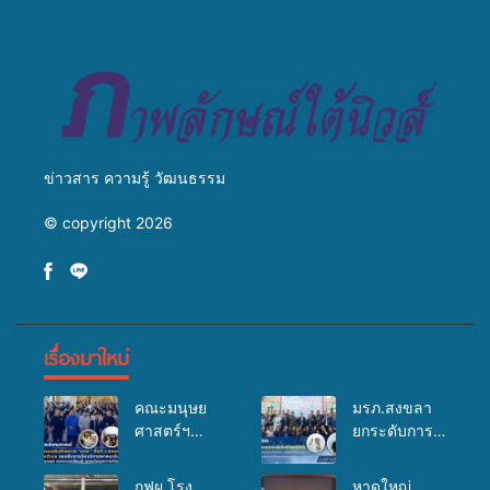
พุทธศาสนิกชน 4 ประเทศ
สืบสานประเพณีแห่งศรัทธา
ข่าวสาร ความรู้ วัฒนธรรม
© copyright 2026
เรื่องมาใหม่
คณะมนุษย
มรภ.สงขลา
ศาสตร์ฯ
ยกระดับการ
มรภ.สงขลา
ประชาสัมพันธ์
จัดอบรมเสริม
ในยุคดิจิทัล
กฟผ.โรง
หาดใหญ่