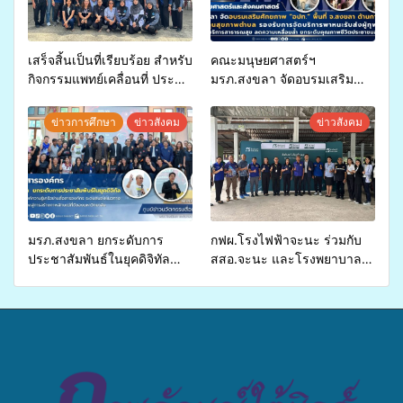
เสร็จสิ้นเป็นที่เรียบร้อย สำหรับ
คณะมนุษยศาสตร์ฯ
กิจกรรมแพทย์เคลื่อนที่ ประจำ
มรภ.สงขลา จัดอบรมเสริม
ปี 2569 เพื่อให้บริการด้าน
ศักยภาพ “อปท.” ด้านการเบิก
สุขภาพแก่ประชาชนในพื้นที่
จ่ายงบกองทุนสุขภาพตำบล
ข่าวการศึกษา
ข่าวสังคม
ข่าวสังคม
อำเภอจะนะ
รองรับการจัดบริการพาหนะรับ
ส่งผู้ทุพพลภาพเพื่อเข้ารับ
บริการสาธารณสุข ลดความ
เหลื่อมล้ำ ยกระดับคุณภาพ
ชีวิตประชาชนอย่างยั่งยืน
มรภ.สงขลา ยกระดับการ
กฟผ.โรงไฟฟ้าจะนะ ร่วมกับ
ประชาสัมพันธ์ในยุคดิจิทัล
สสอ.จะนะ และโรงพยาบาล
เปิดเวทีเสริมองค์ความรู้เครือ
ศิครินทร์ หาดใหญ่ จัดกิจกรรม
ข่ายสื่อสารองค์กร ระดมสมอง
แพทย์เคลื่อนที่ ประจำปี 2569
วางแนวทางการทำงาน ปูทาง
สู่การสร้างภาพลักษณ์ที่ดีของ
มหาวิทยาลัย