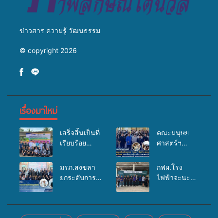
ข่าวสาร ความรู้ วัฒนธรรม
© copyright 2026
เรื่องมาใหม่
เสร็จสิ้นเป็นที่
คณะมนุษย
เรียบร้อย
ศาสตร์ฯ
สำหรับ
มรภ.สงขลา
กิจกรรมแพทย์
จัดอบรมเสริม
มรภ.สงขลา
กฟผ.โรง
เคลื่อนที่
ศักยภาพ
ยกระดับการ
ไฟฟ้าจะนะ
ประจำปี
“อปท.” ด้าน
ประชาสัมพันธ์
ร่วมกับ
2569 เพื่อให้
การเบิกจ่ายงบ
ในยุคดิจิทัล
สสอ.จะนะ
บริการด้าน
กองทุน
เปิดเวทีเสริม
และโรง
สุขภาพแก่
สุขภาพตำบล