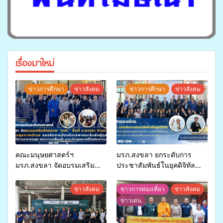
เรื่องมาใหม่
ข่าวการศึกษา
ข่าวสังคม
ข่าวการศึกษา
ข่าวสังคม
คณะมนุษยศาสตร์ฯ
มรภ.สงขลา ยกระดับการ
มรภ.สงขลา จัดอบรมเสริม
ประชาสัมพันธ์ในยุคดิจิทัล
ศักยภาพ “อปท.” ด้านการเบิก
เปิดเวทีเสริมองค์ความรู้เครือ
จ่ายงบกองทุนสุขภาพตำบล
ข่ายสื่อสารองค์กร ระดมสมอง
ข่าวสังคม
ข่าวการท่องเที่ยว
ข่าวสังคม
รองรับการจัดบริการพาหนะรับ
วางแนวทางการทำงาน ปูทาง
ข่าวเด่น
ส่งผู้ทุพพลภาพเพื่อเข้ารับ
สู่การสร้างภาพลักษณ์ที่ดีของ
บริการสาธารณสุข ลดความ
มหาวิทยาลัย