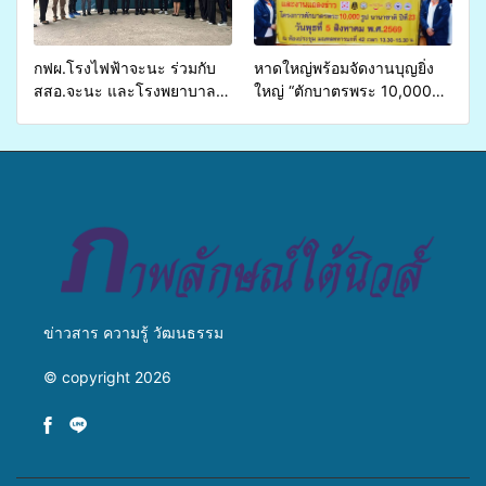
เหลื่อมล้ำ ยกระดับคุณภาพ
ชีวิตประชาชนอย่างยั่งยืน
กฟผ.โรงไฟฟ้าจะนะ ร่วมกับ
หาดใหญ่พร้อมจัดงานบุญยิ่ง
สสอ.จะนะ และโรงพยาบาล
ใหญ่ “ตักบาตรพระ 10,000
ศิครินทร์ หาดใหญ่ จัดกิจกรรม
รูป นานาชาติ เพื่อแม่…เพื่อ
แพทย์เคลื่อนที่ ประจำปี 2569
พ่อ” ปีที่ 23 รวมพลัง
พุทธศาสนิกชน 4 ประเทศ
สืบสานประเพณีแห่งศรัทธา
ข่าวสาร ความรู้ วัฒนธรรม
© copyright 2026