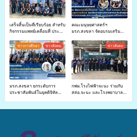
เสร็จสิ้นเป็นที่เรียบร้อย สำหรับ
คณะมนุษยศาสตร์ฯ
กิจกรรมแพทย์เคลื่อนที่ ประจำ
มรภ.สงขลา จัดอบรมเสริม
ปี 2569 เพื่อให้บริการด้าน
ศักยภาพ “อปท.” ด้านการเบิก
สุขภาพแก่ประชาชนในพื้นที่
จ่ายงบกองทุนสุขภาพตำบล
ข่าวการศึกษา
ข่าวสังคม
ข่าวสังคม
อำเภอจะนะ
รองรับการจัดบริการพาหนะรับ
ส่งผู้ทุพพลภาพเพื่อเข้ารับ
บริการสาธารณสุข ลดความ
เหลื่อมล้ำ ยกระดับคุณภาพ
ชีวิตประชาชนอย่างยั่งยืน
มรภ.สงขลา ยกระดับการ
กฟผ.โรงไฟฟ้าจะนะ ร่วมกับ
ประชาสัมพันธ์ในยุคดิจิทัล
สสอ.จะนะ และโรงพยาบาล
เปิดเวทีเสริมองค์ความรู้เครือ
ศิครินทร์ หาดใหญ่ จัดกิจกรรม
ข่ายสื่อสารองค์กร ระดมสมอง
แพทย์เคลื่อนที่ ประจำปี 2569
วางแนวทางการทำงาน ปูทาง
สู่การสร้างภาพลักษณ์ที่ดีของ
มหาวิทยาลัย