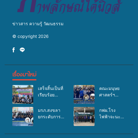
ข่าวสาร ความรู้ วัฒนธรรม
© copyright 2026
เรื่องมาใหม่
เสร็จสิ้นเป็นที่
คณะมนุษย
เรียบร้อย
ศาสตร์ฯ
สำหรับ
มรภ.สงขลา
กิจกรรมแพทย์
จัดอบรมเสริม
มรภ.สงขลา
กฟผ.โรง
เคลื่อนที่
ศักยภาพ
ยกระดับการ
ไฟฟ้าจะนะ
ประจำปี
“อปท.” ด้าน
ประชาสัมพันธ์
ร่วมกับ
2569 เพื่อให้
การเบิกจ่ายงบ
ในยุคดิจิทัล
สสอ.จะนะ
บริการด้าน
กองทุน
เปิดเวทีเสริม
และโรง