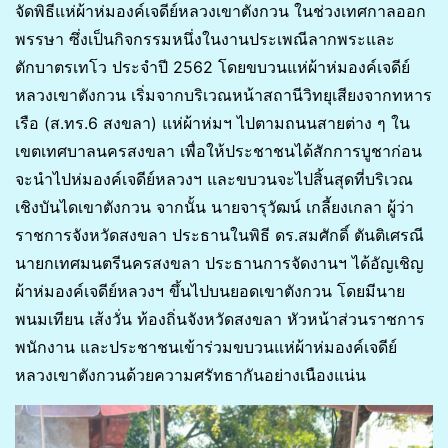
จัดพิธีแห่ผ้าห่มองค์เจดีย์หลวงเขาตังกวน ในช่วงเทศกาลออก
พรรษา ซึ่งเป็นกิจกรรมหนึ่งในงานประเพณีลากพระและ
ตักบาตรเทโว ประจำปี 2562 โดยขบวนแห่ผ้าห่มองค์เจดีย์
หลวงเขาตังกวน เริ่มจากบริเวณหน้าสถานีวิทยุเสียงจากทหาร
เรือ (ส.ทร.6 สงขลา) แห่ผ้าห่มฯ ไปตามถนนสายต่าง ๆ ใน
เขตเทศบาลนครสงขลา เพื่อให้ประชาชนได้สักการบูชาก่อน
จะนำไปห่มองค์เจดีย์หลวงฯ และขบวนจะไปสิ้นสุดที่บริเวณ
เชิงบันไดเขาตังกวน จากนั้น นายจารุวัฒน์ เกลี้ยงเกลา ผู้ว่า
ราชการจังหวัดสงขลา ประธานในพิธี ดร.สมศักดิ์ ตันติเศรณี
นายกเทศมนตรีนครสงขลา ประธานการจัดงานฯ ได้อัญเชิญ
ผ้าห่มองค์เจดีย์หลวงฯ ขึ้นไปบนยอดเขาตังกวน โดยมีนาย
พนมเทียน เส้งวั่น ท้องถิ่นจังหวัดสงขลา หัวหน้าส่วนราชการ
พนักงาน และประชาชนเข้าร่วมขบวนแห่ผ้าห่มองค์เจดีย์
หลวงเขาตังกวนด้วยความศรัทธากันอย่างเนืองแน่น