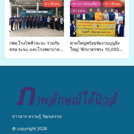
จ่ายงบกองทุนสุขภาพตำบล
ข่ายสื่อสารองค์กร ระดมสมอง
ข่าวสังคม
ข่าวการท่องเที่ยว
ข่าวสังคม
รองรับการจัดบริการพาหนะรับ
วางแนวทางการทำงาน ปูทาง
ข่าวเด่น
ส่งผู้ทุพพลภาพเพื่อเข้ารับ
สู่การสร้างภาพลักษณ์ที่ดีของ
บริการสาธารณสุข ลดความ
มหาวิทยาลัย
เหลื่อมล้ำ ยกระดับคุณภาพ
ชีวิตประชาชนอย่างยั่งยืน
กฟผ.โรงไฟฟ้าจะนะ ร่วมกับ
หาดใหญ่พร้อมจัดงานบุญยิ่ง
สสอ.จะนะ และโรงพยาบาล
ใหญ่ “ตักบาตรพระ 10,000
ศิครินทร์ หาดใหญ่ จัดกิจกรรม
รูป นานาชาติ เพื่อแม่…เพื่อ
แพทย์เคลื่อนที่ ประจำปี 2569
พ่อ” ปีที่ 23 รวมพลัง
พุทธศาสนิกชน 4 ประเทศ
สืบสานประเพณีแห่งศรัทธา
ข่าวสาร ความรู้ วัฒนธรรม
© copyright 2026