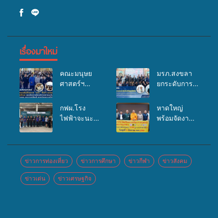
เรื่องมาใหม่
คณะมนุษย
มรภ.สงขลา
ศาสตร์ฯ
ยกระดับการ
มรภ.สงขลา
ประชาสัมพันธ์
จัดอบรมเสริม
ในยุคดิจิทัล
กฟผ.โรง
หาดใหญ่
ศักยภาพ
เปิดเวทีเสริม
ไฟฟ้าจะนะ
พร้อมจัดงาน
“อปท.” ด้าน
องค์ความรู้
ร่วมกับ
บุญยิ่งใหญ่
การเบิกจ่ายงบ
เครือข่าย
สสอ.จะนะ
“ตักบาตรพระ
กองทุน
สื่อสารองค์กร
และโรง
10,000 รูป
สุขภาพตำบล
ระดมสมอง
พยาบาลศิคริ
นานาชาติ
ข่าวการท่องเที่ยว
ข่าวการศึกษา
ข่าวกีฬา
ข่าวสังคม
รองรับการจัด
วางแนวทาง
นทร์ หาดใหญ่
เพื่อแม่…เพื่อ
บริการพาหนะ
การทำงาน ปู
ข่าวเด่น
ข่าวเศรษฐกิจ
จัดกิจกรรม
พ่อ” ปีที่ 23
รับส่งผู้
ทางสู่การ
แพทย์เคลื่อนที่
รวมพลัง
ทุพพลภาพเพื่อ
สร้างภาพ
ประจำปี
พุทธศาสนิกชน
เข้ารับบริการ
ลักษณ์ที่ดีของ
2569
4 ประเทศ
สาธารณสุข
มหาวิทยาลัย