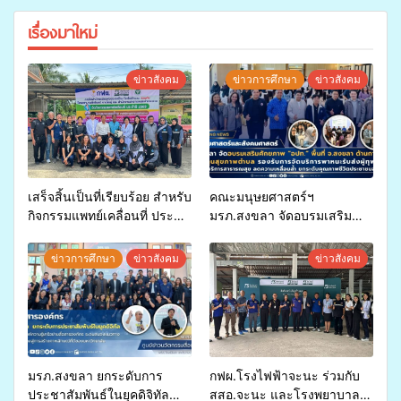
เรื่องมาใหม่
ข่าวสังคม
ข่าวการศึกษา
ข่าวสังคม
เสร็จสิ้นเป็นที่เรียบร้อย สำหรับ
คณะมนุษยศาสตร์ฯ
กิจกรรมแพทย์เคลื่อนที่ ประจำ
มรภ.สงขลา จัดอบรมเสริม
ปี 2569 เพื่อให้บริการด้าน
ศักยภาพ “อปท.” ด้านการเบิก
สุขภาพแก่ประชาชนในพื้นที่
จ่ายงบกองทุนสุขภาพตำบล
ข่าวการศึกษา
ข่าวสังคม
ข่าวสังคม
อำเภอจะนะ
รองรับการจัดบริการพาหนะรับ
ส่งผู้ทุพพลภาพเพื่อเข้ารับ
บริการสาธารณสุข ลดความ
เหลื่อมล้ำ ยกระดับคุณภาพ
ชีวิตประชาชนอย่างยั่งยืน
มรภ.สงขลา ยกระดับการ
กฟผ.โรงไฟฟ้าจะนะ ร่วมกับ
ประชาสัมพันธ์ในยุคดิจิทัล
สสอ.จะนะ และโรงพยาบาล