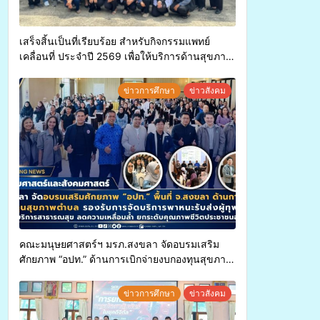
เสร็จสิ้นเป็นที่เรียบร้อย สำหรับกิจกรรมแพทย์
เคลื่อนที่ ประจำปี 2569 เพื่อให้บริการด้านสุขภาพ
แก่ประชาชนในพื้นที่อำเภอจะนะ
ข่าวการศึกษา
ข่าวสังคม
คณะมนุษยศาสตร์ฯ มรภ.สงขลา จัดอบรมเสริม
ศักยภาพ “อปท.” ด้านการเบิกจ่ายงบกองทุนสุขภาพ
ตำบล รองรับการจัดบริการพาหนะรับส่งผู้
ทุพพลภาพเพื่อเข้ารับบริการสาธารณสุข ลดความ
ข่าวการศึกษา
ข่าวสังคม
เหลื่อมล้ำ ยกระดับคุณภาพชีวิตประชาชนอย่าง
ยั่งยืน