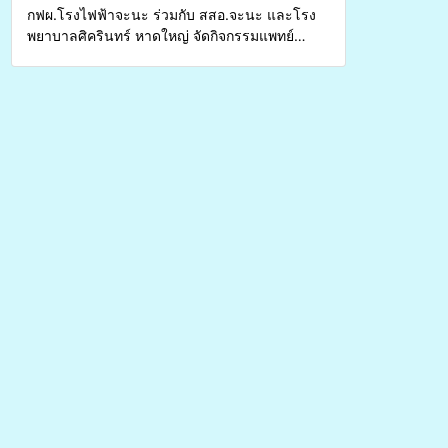
กฟผ.โรงไฟฟ้าจะนะ ร่วมกับ สสอ.จะนะ และโรง
พยาบาลศิครินทร์ หาดใหญ่ จัดกิจกรรมแพทย์
เคลื่อนที่ ประจำปี 2569