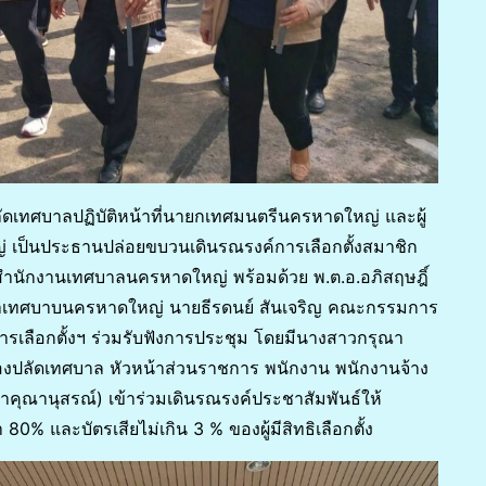
 ปลัดเทศบาลปฏิบัติหน้าที่นายกเทศมนตรีนครหาดใหญ่ และผู้
เป็นประธานปล่อยขบวนเดินรณรงค์การเลือกตั้งสมาชิก
ักงานเทศบาลนครหาดใหญ่ พร้อมด้วย พ.ต.อ.อภิสฤษฎิ์
ำเทศบาบนครหาดใหญ่ นายธีรดนย์ สันเจริญ คณะกรรมการ
รเลือกตั้งฯ ร่วมรับฟังการประชุม โดยมีนางสาวกรุณา
องปลัดเทศบาล หัวหน้าส่วนราชการ พนักงาน พนักงานจ้าง
ุณานุสรณ์) เข้าร่วมเดินรณรงค์ประชาสัมพันธ์ให้
% และบัตรเสียไม่เกิน 3 % ของผู้มีสิทธิเลือกตั้ง