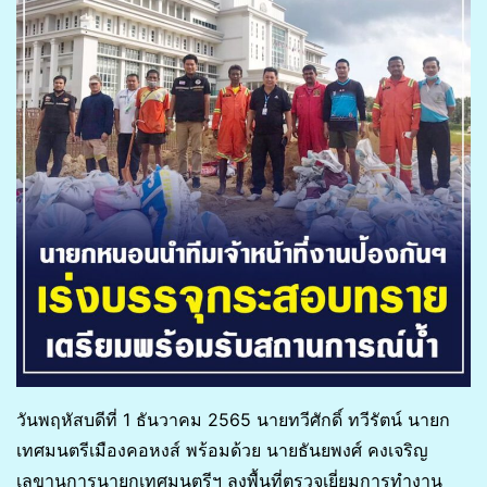
วันพฤหัสบดีที่ 1 ธันวาคม 2565 นายทวีศักดิ์ ทวีรัตน์ นายก
เทศมนตรีเมืองคอหงส์ พร้อมด้วย นายธันยพงศ์ คงเจริญ
เลขานุการนายกเทศมนตรีฯ ลงพื้นที่ตรวจเยี่ยมการทำงาน