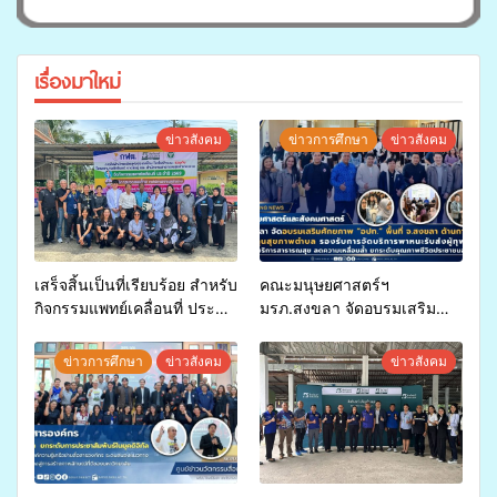
เรื่องมาใหม่
ข่าวสังคม
ข่าวการศึกษา
ข่าวสังคม
เสร็จสิ้นเป็นที่เรียบร้อย สำหรับ
คณะมนุษยศาสตร์ฯ
กิจกรรมแพทย์เคลื่อนที่ ประจำ
มรภ.สงขลา จัดอบรมเสริม
ปี 2569 เพื่อให้บริการด้าน
ศักยภาพ “อปท.” ด้านการเบิก
สุขภาพแก่ประชาชนในพื้นที่
จ่ายงบกองทุนสุขภาพตำบล
ข่าวการศึกษา
ข่าวสังคม
ข่าวสังคม
อำเภอจะนะ
รองรับการจัดบริการพาหนะรับ
ส่งผู้ทุพพลภาพเพื่อเข้ารับ
บริการสาธารณสุข ลดความ
เหลื่อมล้ำ ยกระดับคุณภาพ
ชีวิตประชาชนอย่างยั่งยืน