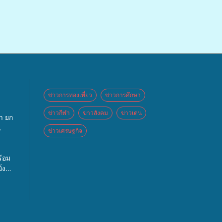
ข่าวการท่องเที่ยว
ข่าวการศึกษา
ข่าวกีฬา
ข่าวสังคม
ข่าวเด่น
า ยก
ข่าวเศรษฐกิจ
ันธ์
ล เปิด
้อม
ค์
่ง
อข่าย
บาตร
์กร
0 รูป
วาง
พื่อ
ร
 ปีที่
งสู่
ง
าพ