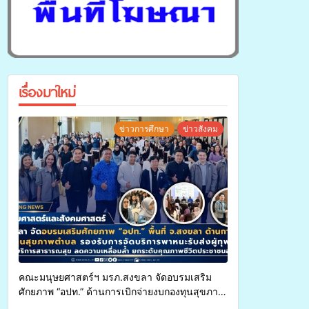
เรื่องมาใหม่
ข่าวการศึกษา
ข่าวสังคม
คณะมนุษยศาสตร์ฯ มรภ.สงขลา จัดอบรมเสริม
ศักยภาพ “อปท.” ด้านการเบิกจ่ายงบกองทุนสุขภาพ
ตำบล รองรับการจัดบริการพาหนะรับส่งผู้