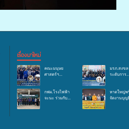
เรื่องมาใหม่
คณะมนุษย
มรภ.สงขล
ศาสตร์ฯ
ระดับการ
มรภ.สงขลา จัด
ประชาสัมพ
อบรมเสริม
ในยุคดิจิทั
กฟผ.โรงไฟฟ้า
หาดใหญ่พร
ศักยภาพ “อปท.”
เวทีเสริมอง
จะนะ ร่วมกับ
จัดงานบุญยิ
ด้านการเบิกจ่าย
ความรู้เครื
สสอ.จะนะ และ
ใหญ่ “ตัก
งบกองทุน
สื่อสารองค
โรงพยาบาลศิคริ
พระ 10,00
สุขภาพตำบล
ระดมสมอง
นทร์ หาดใหญ่
นานาชาติ เ
รองรับการจัด
แนวทางกา
จัดกิจกรรมแพทย์
แม่…เพื่อพ่อ”
บริการพาหนะรับ
ทำงาน ปูทา
เคลื่อนที่ ประจำ
23 รวมพลั
ส่งผู้ทุพพลภาพ
การสร้างภ