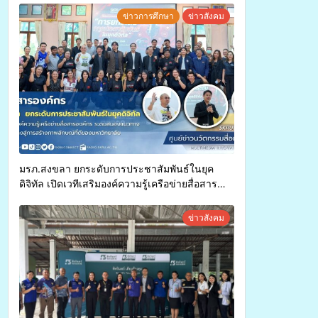
ทุพพลภาพเพื่อเข้ารับบริการสาธารณสุข ลดความ
ข่าวการศึกษา
ข่าวสังคม
เหลื่อมล้ำ ยกระดับคุณภาพชีวิตประชาชนอย่าง
ยั่งยืน
มรภ.สงขลา ยกระดับการประชาสัมพันธ์ในยุค
ดิจิทัล เปิดเวทีเสริมองค์ความรู้เครือข่ายสื่อสาร
องค์กร ระดมสมองวางแนวทางการทำงาน ปูทางสู่
การสร้างภาพลักษณ์ที่ดีของมหาวิทยาลัย
ข่าวสังคม