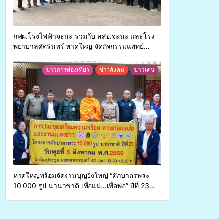
กฟผ.โรงไฟฟ้าจะนะ ร่วมกับ สสอ.จะนะ และโรง
พยาบาลศิครินทร์ หาดใหญ่ จัดกิจกรรมแพทย์
เคลื่อนที่ ประจำปี 2569
ข่าวการท่องเที่ยว
ข่าวสังคม
ข่าวเด่น
หาดใหญ่พร้อมจัดงานบุญยิ่งใหญ่ “ตักบาตรพระ
10,000 รูป นานาชาติ เพื่อแม่…เพื่อพ่อ” ปีที่ 23
รวมพลังพุทธศาสนิกชน 4 ประเทศ สืบสาน
ประเพณีแห่งศรัทธา