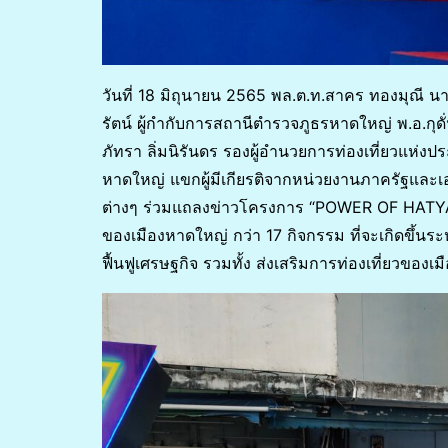
วันที่ 18 มิถุนายน 2565 พล.ต.ท.สาคร ทองมุณี 
รัตน์ ผู้กำกับการสถานีตำรวจภูธรหาดใหญ่ พ.อ.ก
ภัทรา ลิ่มนิรันดร รองผู้อำนวยการท่องเที่ยวแห
หาดใหญ่ แขกผู้มีเกียรติจากหน่วยงานภาครัฐและเ
ต่างๆ ร่วมแถลงข่าวโครงการ “POWER OF HATYAI หา
ของเมืองหาดใหญ่ กว่า 17 กิจกรรม ที่จะเกิดขึ้นระ
ฟื้นฟูเศรษฐกิจ รวมทั้ง ส่งเสริมการท่องเที่ยวของเ