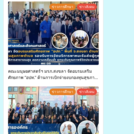
ข่าวการศึกษา
ข่าวสังคม
คณะมนุษยศาสตร์ฯ มรภ.สงขลา จัดอบรมเสริม
ศักยภาพ “อปท.” ด้านการเบิกจ่ายงบกองทุนสุขภาพ
ตำบล รองรับการจัดบริการพาหนะรับส่งผู้
ทุพพลภาพเพื่อเข้ารับบริการสาธารณสุข ลดความ
ข่าวการศึกษา
ข่าวสังคม
เหลื่อมล้ำ ยกระดับคุณภาพชีวิตประชาชนอย่าง
ยั่งยืน