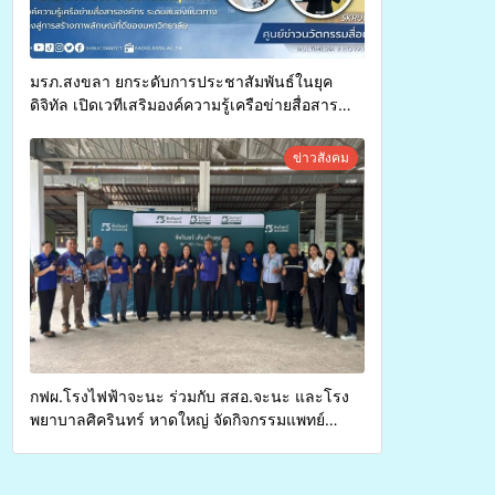
มรภ.สงขลา ยกระดับการประชาสัมพันธ์ในยุค
ดิจิทัล เปิดเวทีเสริมองค์ความรู้เครือข่ายสื่อสาร
องค์กร ระดมสมองวางแนวทางการทำงาน ปูทางสู่
การสร้างภาพลักษณ์ที่ดีของมหาวิทยาลัย
ข่าวสังคม
กฟผ.โรงไฟฟ้าจะนะ ร่วมกับ สสอ.จะนะ และโรง
พยาบาลศิครินทร์ หาดใหญ่ จัดกิจกรรมแพทย์
เคลื่อนที่ ประจำปี 2569