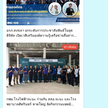
มรภ.สงขลา ยกระดับการประชาสัมพันธ์ในยุค
ดิจิทัล เปิดเวทีเสริมองค์ความรู้เครือข่ายสื่อสาร
องค์กร ระดมสมองวางแนวทางการทำงาน ปูทางสู่
การสร้างภาพลักษณ์ที่ดีของมหาวิทยาลัย
ข่าวสังคม
กฟผ.โรงไฟฟ้าจะนะ ร่วมกับ สสอ.จะนะ และโรง
พยาบาลศิครินทร์ หาดใหญ่ จัดกิจกรรมแพทย์