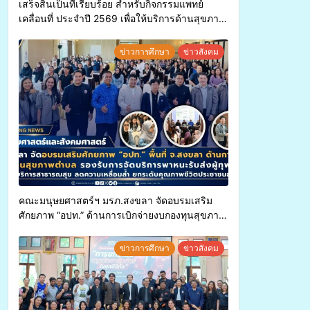
เสร็จสิ้นเป็นที่เรียบร้อย สำหรับกิจกรรมแพทย์
เคลื่อนที่ ประจำปี 2569 เพื่อให้บริการด้านสุขภาพ
แก่ประชาชนในพื้นที่อำเภอจะนะ
ข่าวการศึกษา
ข่าวสังคม
คณะมนุษยศาสตร์ฯ มรภ.สงขลา จัดอบรมเสริม
ศักยภาพ “อปท.” ด้านการเบิกจ่ายงบกองทุนสุขภาพ
ตำบล รองรับการจัดบริการพาหนะรับส่งผู้
ทุพพลภาพเพื่อเข้ารับบริการสาธารณสุข ลดความ
ข่าวการศึกษา
ข่าวสังคม
เหลื่อมล้ำ ยกระดับคุณภาพชีวิตประชาชนอย่าง
ยั่งยืน