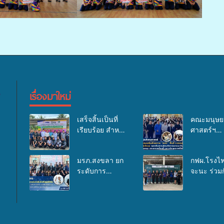
เรื่องมาใหม่
เสร็จสิ้นเป็นที่
คณะมนุษย
เรียบร้อย สำหรับ
ศาสตร์ฯ
กิจกรรมแพทย์
มรภ.สงขลา
เคลื่อนที่ ประจำ
อบรมเสริม
มรภ.สงขลา ยก
กฟผ.โรงไฟ
ปี 2569 เพื่อให้
ศักยภาพ “อ
ระดับการ
จะนะ ร่วมก
บริการด้าน
ด้านการเบิ
ประชาสัมพันธ์
สสอ.จะนะ
สุขภาพแก่
งบกองทุน
ในยุคดิจิทัล เปิด
โรงพยาบาล
ประชาชนใน
สุขภาพตำ
เวทีเสริมองค์
นทร์ หาดใ
พื้นที่อำเภอจะนะ
รองรับการ
ความรู้เครือข่าย
จัดกิจกรรม
บริการพาห
สื่อสารองค์กร
เคลื่อนที่ 