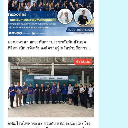
มรภ.สงขลา ยกระดับการประชาสัมพันธ์ในยุค
ดิจิทัล เปิดเวทีเสริมองค์ความรู้เครือข่ายสื่อสาร
องค์กร ระดมสมองวางแนวทางการทำงาน ปูทางสู่
การสร้างภาพลักษณ์ที่ดีของมหาวิทยาลัย
ข่าวสังคม
กฟผ.โรงไฟฟ้าจะนะ ร่วมกับ สสอ.จะนะ และโรง