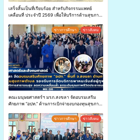
เสร็จสิ้นเป็นที่เรียบร้อย สำหรับกิจกรรมแพทย์
เคลื่อนที่ ประจำปี 2569 เพื่อให้บริการด้านสุขภาพ
แก่ประชาชนในพื้นที่อำเภอจะนะ
ข่าวการศึกษา
ข่าวสังคม
คณะมนุษยศาสตร์ฯ มรภ.สงขลา จัดอบรมเสริม
ศักยภาพ “อปท.” ด้านการเบิกจ่ายงบกองทุนสุขภาพ
ตำบล รองรับการจัดบริการพาหนะรับส่งผู้
ทุพพลภาพเพื่อเข้ารับบริการสาธารณสุข ลดความ
ข่าวการศึกษา
ข่าวสังคม
เหลื่อมล้ำ ยกระดับคุณภาพชีวิตประชาชนอย่าง
ยั่งยืน