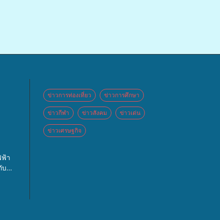
ข่าวการท่องเที่ยว
ข่าวการศึกษา
ข่าวกีฬา
ข่าวสังคม
ข่าวเด่น
ข่าวเศรษฐกิจ
 จัด
ฟ้า
ปท.”
ับ
กจ่าย
 และ
ศิคริ
บล
หญ่
จัด
แพทย์
นะรับ
ประจำ