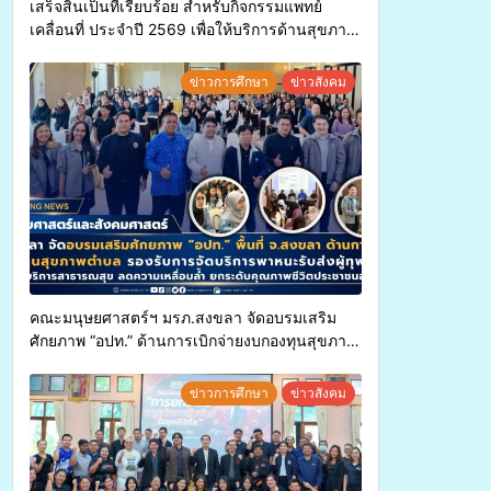
เสร็จสิ้นเป็นที่เรียบร้อย สำหรับกิจกรรมแพทย์
เคลื่อนที่ ประจำปี 2569 เพื่อให้บริการด้านสุขภาพ
แก่ประชาชนในพื้นที่อำเภอจะนะ
ข่าวการศึกษา
ข่าวสังคม
คณะมนุษยศาสตร์ฯ มรภ.สงขลา จัดอบรมเสริม
ศักยภาพ “อปท.” ด้านการเบิกจ่ายงบกองทุนสุขภาพ
ตำบล รองรับการจัดบริการพาหนะรับส่งผู้
ทุพพลภาพเพื่อเข้ารับบริการสาธารณสุข ลดความ
ข่าวการศึกษา
ข่าวสังคม
เหลื่อมล้ำ ยกระดับคุณภาพชีวิตประชาชนอย่าง
ยั่งยืน