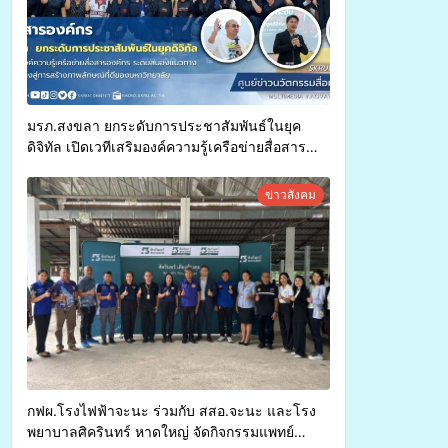
มรภ.สงขลา ยกระดับการประชาสัมพันธ์ในยุค
ดิจิทัล เปิดเวทีเสริมองค์ความรู้เครือข่ายสื่อสาร
องค์กร ระดมสมองวางแนวทางการทำงาน ปูทางสู่
การสร้างภาพลักษณ์ที่ดีของมหาวิทยาลัย
ข่าวสังคม
กฟผ.โรงไฟฟ้าจะนะ ร่วมกับ สสอ.จะนะ และโรง
พยาบาลศิครินทร์ หาดใหญ่ จัดกิจกรรมแพทย์