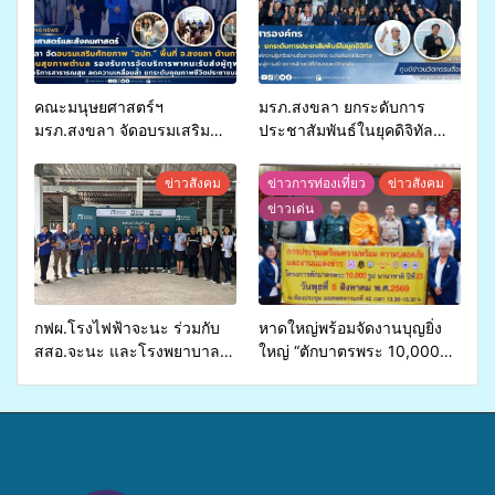
คณะมนุษยศาสตร์ฯ
มรภ.สงขลา ยกระดับการ
มรภ.สงขลา จัดอบรมเสริม
ประชาสัมพันธ์ในยุคดิจิทัล
ศักยภาพ “อปท.” ด้านการเบิก
เปิดเวทีเสริมองค์ความรู้เครือ
จ่ายงบกองทุนสุขภาพตำบล
ข่ายสื่อสารองค์กร ระดมสมอง
ข่าวสังคม
ข่าวการท่องเที่ยว
ข่าวสังคม
รองรับการจัดบริการพาหนะรับ
วางแนวทางการทำงาน ปูทาง
ข่าวเด่น
ส่งผู้ทุพพลภาพเพื่อเข้ารับ
สู่การสร้างภาพลักษณ์ที่ดีของ
บริการสาธารณสุข ลดความ
มหาวิทยาลัย
เหลื่อมล้ำ ยกระดับคุณภาพ
ชีวิตประชาชนอย่างยั่งยืน
กฟผ.โรงไฟฟ้าจะนะ ร่วมกับ
หาดใหญ่พร้อมจัดงานบุญยิ่ง
สสอ.จะนะ และโรงพยาบาล
ใหญ่ “ตักบาตรพระ 10,000
ศิครินทร์ หาดใหญ่ จัดกิจกรรม
รูป นานาชาติ เพื่อแม่…เพื่อ
แพทย์เคลื่อนที่ ประจำปี 2569
พ่อ” ปีที่ 23 รวมพลัง
พุทธศาสนิกชน 4 ประเทศ
สืบสานประเพณีแห่งศรัทธา