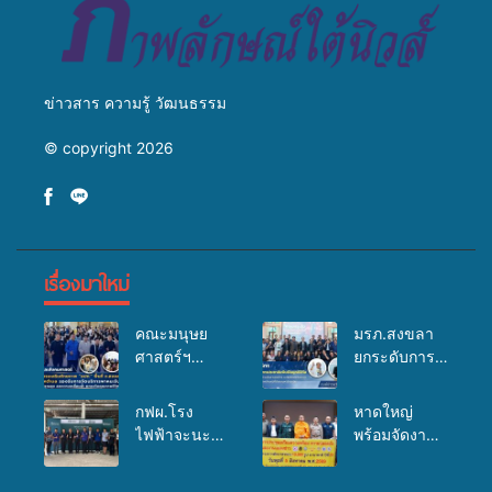
ข่าวสาร ความรู้ วัฒนธรรม
© copyright 2026
เรื่องมาใหม่
คณะมนุษย
มรภ.สงขลา
ศาสตร์ฯ
ยกระดับการ
มรภ.สงขลา
ประชาสัมพันธ์
จัดอบรมเสริม
ในยุคดิจิทัล
กฟผ.โรง
หาดใหญ่
ศักยภาพ
เปิดเวทีเสริม
ไฟฟ้าจะนะ
พร้อมจัดงาน
“อปท.” ด้าน
องค์ความรู้
ร่วมกับ
บุญยิ่งใหญ่
การเบิกจ่ายงบ
เครือข่าย
สสอ.จะนะ
“ตักบาตรพระ