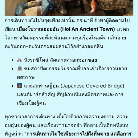
การเดินทางยังไม่หยุดเพียงเท่านั้น ดร.นาที ยังพาผู้ติดตามไป
เยือน
เมืองโบราณฮอยอัน (Hoi An Ancient Town)
มรดก
โลกทางวัฒนธรรมที่สะท้อนความรุ่งเรืองในอดีต กลิ่นอาย
ตะวันออก–ตะวันตกผสมผสานไว้อย่างกลมกลืน
นั่งรถซิโคล่ ลัดเลาะตรอกซอกซอย
ชมสถาปัตยกรรมโบราณที่บอกเล่าเรื่องราวหลาย
ศตวรรษ
แวะสะพานญี่ปุ่น (Japanese Covered Bridge)
แลนด์มาร์กสำคัญ สัญลักษณ์แห่งมิตรภาพและการ
เชื่อมโยงผู้คน
ทุกช่วงเวลาการเดินทาง เต็มไปด้วยภาพความงดงาม ความ
อบอุ่นของผู้คน และเรื่องราวน่าจดจำ ที่กลายเป็นอีกหนึ่งบท
พิสูจน์ว่า
“การเดินทางไม่ใช่เพียงการไปถึงที่หมาย แต่คือการ