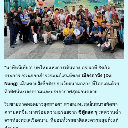
“นาทีหนีเที่ยว” บทใหม่แห่งการเดินทาง ดร.นาที รัชกิจ
ประการ ชวนออกสำรวจมนต์เสน่ห์ของ
เมืองดานัง (Da
Nang)
เมืองชายฝั่งชื่อดังของเวียดนามกลาง ที่โดดเด่นด้วย
ทิวทัศน์ทะเลงดงามและบรรยากาศสุดผ่อนคลาย
ริมชายหาดทอดยาวสุดสายตา สายลมทะเลเย็นสบายพัดพา
ความสดชื่น มาพร้อมความอร่อยจาก
ซีฟู้ดสด ๆ
รสหวานฉ่ำ
จากท้องทะเลเวียดนาม ที่มอบทั้งรสชาติและความสุขตั้งแต่
คำแรก