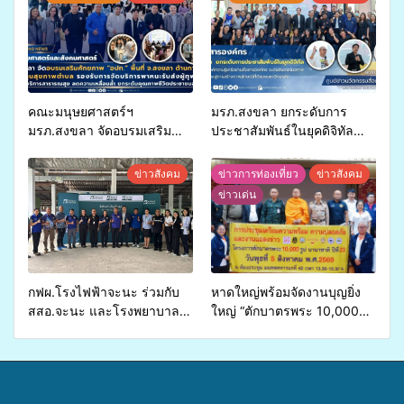
คณะมนุษยศาสตร์ฯ
มรภ.สงขลา ยกระดับการ
มรภ.สงขลา จัดอบรมเสริม
ประชาสัมพันธ์ในยุคดิจิทัล
ศักยภาพ “อปท.” ด้านการเบิก
เปิดเวทีเสริมองค์ความรู้เครือ
จ่ายงบกองทุนสุขภาพตำบล
ข่ายสื่อสารองค์กร ระดมสมอง
ข่าวสังคม
ข่าวการท่องเที่ยว
ข่าวสังคม
รองรับการจัดบริการพาหนะรับ
วางแนวทางการทำงาน ปูทาง
ข่าวเด่น
ส่งผู้ทุพพลภาพเพื่อเข้ารับ
สู่การสร้างภาพลักษณ์ที่ดีของ
บริการสาธารณสุข ลดความ
มหาวิทยาลัย
เหลื่อมล้ำ ยกระดับคุณภาพ
ชีวิตประชาชนอย่างยั่งยืน
กฟผ.โรงไฟฟ้าจะนะ ร่วมกับ
หาดใหญ่พร้อมจัดงานบุญยิ่ง
สสอ.จะนะ และโรงพยาบาล
ใหญ่ “ตักบาตรพระ 10,000
ศิครินทร์ หาดใหญ่ จัดกิจกรรม
รูป นานาชาติ เพื่อแม่…เพื่อ
แพทย์เคลื่อนที่ ประจำปี 2569
พ่อ” ปีที่ 23 รวมพลัง
พุทธศาสนิกชน 4 ประเทศ
สืบสานประเพณีแห่งศรัทธา