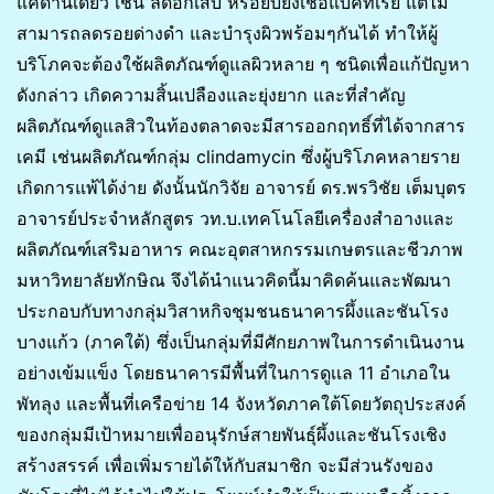
แค่ด้านเดียว เช่น ลดอักเสบ หรือยับยั้งเชื้อแบคทีเรีย แต่ไม่
สามารถลดรอยด่างดำ และบำรุงผิวพร้อมๆกันได้ ทำให้ผู้
บริโภคจะต้องใช้ผลิตภัณฑ์ดูแลผิวหลาย ๆ ชนิดเพื่อแก้ปัญหา
ดังกล่าว เกิดความสิ้นเปลืองและยุ่งยาก และที่สำคัญ
ผลิตภัณฑ์ดูแลสิวในท้องตลาดจะมีสารออกฤทธิ์ที่ได้จากสาร
เคมี เช่นผลิตภัณฑ์กลุ่ม clindamycin ซึ่งผู้บริโภคหลายราย
เกิดการแพ้ได้ง่าย ดังนั้นนักวิจัย อาจารย์ ดร.พรวิชัย เต็มบุตร
อาจารย์ประจำหลักสูตร วท.บ.เทคโนโลยีเครื่องสำอางและ
ผลิตภัณฑ์เสริมอาหาร คณะอุตสาหกรรมเกษตรและชีวภาพ
มหาวิทยาลัยทักษิณ จึงได้นำแนวคิดนี้มาคิดค้นและพัฒนา
ประกอบกับทางกลุ่มวิสาหกิจชุมชนธนาคารผึ้งและชันโรง
บางแก้ว (ภาคใต้) ซึ่งเป็นกลุ่มที่มีศักยภาพในการดำเนินงาน
อย่างเข้มแข็ง โดยธนาคารมีพื้นที่ในการดูเเล 11 อำเภอใน
พัทลุง และพื้นที่เครือข่าย 14 จังหวัดภาคใต้โดยวัตถุประสงค์
ของกลุ่มมีเป้าหมายเพื่ออนุรักษ์สายพันธุ์ผึ้งและชันโรงเชิง
สร้างสรรค์ เพื่อเพิ่มรายได้ให้กับสมาชิก จะมีส่วนรังของ