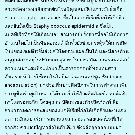
พัฒนาผลิตภัณฑ์ให้มีประสิทธิภาพ ซึ่งทางผู้วิจัยได้ค้นพบว่า
สารสกัดพรอพอลิสจากชันโรงมีคุณสมบัติในการยับยั้งเชื้อ
Propionibacterium acnes ซึ่งเป็นแบคทีเรียที่ก่อให้เกิดสิว
และยับยั้งเชื้อ Staphylococcus epidermidis ซึ่งเป็น
แบคทีเรียที่ก่อให้เกิดหนอง สามารถยับยั้งสารที่ก่อให้เกิดการ
อักเสบโดยไม่เป็นพิษต่อเซลล์ อีกทั้งยังช่วยกระตุ้นให้การเกิด
ใหม่ของเซลล์ผิวซึ่งส่งผลให้ลดรอยแผลเป็นได้ และมีสารต้าน
อนุมูลอิสระอยู่ในปริมาณที่สูง ทำให้สารสกัดจากพรอพอลิสมี
ความเหมาะสมที่จะนำมาเป็นสารออกฤทธิ์ทดแทนสาร
สังเคราะห์ โดยใช้เทคโนโลยีนาโนเอนแคปซูเลชัน (nano
encapsulation) มาช่วยเพิ่มประสิทธิภาพในการทำงาน เพิ่ม
การดูซึมเข้าสู่เป้าหมายได้รวดเร็วให้กับผลิตภัณฑ์เจลแต้มสิว
นาโนพรอพอลิส โดยคุณสมบัติเด่นของตัวผลิตภัณฑ์ คือ
สามารถลดการสะสมของแบคทีเรียที่ก่อให้เกิดสิวและหนอง
ลดการอักเสบ เร่งการสมานแผล และลดรอยแผลเป็นที่เกิด
จากสิว ครบจบปัญหาสิวในตัวเดียว ซึ่งผลิตถูกออกแบบมา